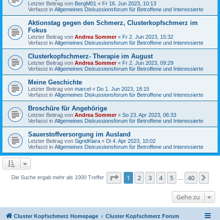
Letzter Beitrag von
BergM01
«
Fr 16. Jun 2023, 10:13
Verfasst in
Allgemeines Diskussionsforum für Betroffene und Interessierte
Aktionstag gegen den Schmerz, Clusterkopfschmerz im
Fokus
Letzter Beitrag von
Andrea Sommer
«
Fr 2. Jun 2023, 15:32
Verfasst in
Allgemeines Diskussionsforum für Betroffene und Interessierte
Clusterkopfschmerz- Therapie im August
Letzter Beitrag von
Andrea Sommer
«
Fr 2. Jun 2023, 09:29
Verfasst in
Allgemeines Diskussionsforum für Betroffene und Interessierte
Meine Geschichte
Letzter Beitrag von
marcel
«
Do 1. Jun 2023, 18:15
Verfasst in
Allgemeines Diskussionsforum für Betroffene und Interessierte
Broschüre für Angehörige
Letzter Beitrag von
Andrea Sommer
«
So 23. Apr 2023, 06:33
Verfasst in
Allgemeines Diskussionsforum für Betroffene und Interessierte
Sauerstoffversorgung im Ausland
Letzter Beitrag von
SigridKlara
«
Di 4. Apr 2023, 10:02
Verfasst in
Allgemeines Diskussionsforum für Betroffene und Interessierte
Seite
1
von
40
1
2
3
4
5
40
Nä
Die Suche ergab mehr als 1000 Treffer
…
Gehe zu
Cluster Kopfschmerz Homepage
Cluster Kopfschmerz Forum