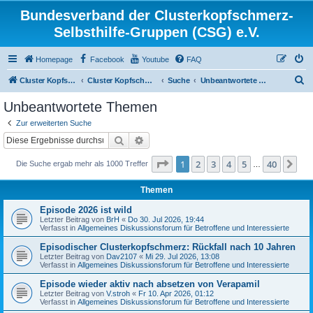
Bundesverband der Clusterkopfschmerz-
Selbsthilfe-Gruppen (CSG) e.V.
Homepage
Facebook
Youtube
FAQ
S
Cluster Kopfschmerz Homepage
Cluster Kopfschmerz Forum
Suche
Unbeantwortete Themen
u
Unbeantwortete Themen
c
Zur erweiterten Suche
h
Suche
Erweiterte Suche
e
Seite
1
von
40
1
2
3
4
5
40
Nä
Die Suche ergab mehr als 1000 Treffer
…
Themen
Episode 2026 ist wild
Letzter Beitrag von
BrH
«
Do 30. Jul 2026, 19:44
Verfasst in
Allgemeines Diskussionsforum für Betroffene und Interessierte
Episodischer Clusterkopfschmerz: Rückfall nach 10 Jahren
Letzter Beitrag von
Dav2107
«
Mi 29. Jul 2026, 13:08
Verfasst in
Allgemeines Diskussionsforum für Betroffene und Interessierte
Episode wieder aktiv nach absetzen von Verapamil
Letzter Beitrag von
V.stroh
«
Fr 10. Apr 2026, 01:12
Verfasst in
Allgemeines Diskussionsforum für Betroffene und Interessierte