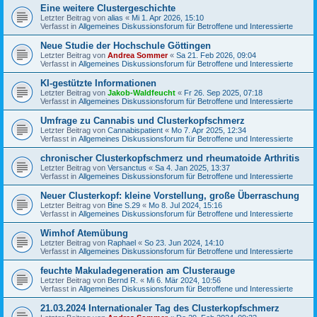
Eine weitere Clustergeschichte
Letzter Beitrag von
alias
«
Mi 1. Apr 2026, 15:10
Verfasst in
Allgemeines Diskussionsforum für Betroffene und Interessierte
Neue Studie der Hochschule Göttingen
Letzter Beitrag von
Andrea Sommer
«
Sa 21. Feb 2026, 09:04
Verfasst in
Allgemeines Diskussionsforum für Betroffene und Interessierte
KI-gestützte Informationen
Letzter Beitrag von
Jakob-Waldfeucht
«
Fr 26. Sep 2025, 07:18
Verfasst in
Allgemeines Diskussionsforum für Betroffene und Interessierte
Umfrage zu Cannabis und Clusterkopfschmerz
Letzter Beitrag von
Cannabispatient
«
Mo 7. Apr 2025, 12:34
Verfasst in
Allgemeines Diskussionsforum für Betroffene und Interessierte
chronischer Clusterkopfschmerz und rheumatoide Arthritis
Letzter Beitrag von
Versanctus
«
Sa 4. Jan 2025, 13:37
Verfasst in
Allgemeines Diskussionsforum für Betroffene und Interessierte
Neuer Clusterkopf: kleine Vorstellung, große Überraschung
Letzter Beitrag von
Bine S.29
«
Mo 8. Jul 2024, 15:16
Verfasst in
Allgemeines Diskussionsforum für Betroffene und Interessierte
Wimhof Atemübung
Letzter Beitrag von
Raphael
«
So 23. Jun 2024, 14:10
Verfasst in
Allgemeines Diskussionsforum für Betroffene und Interessierte
feuchte Makuladegeneration am Clusterauge
Letzter Beitrag von
Bernd R.
«
Mi 6. Mär 2024, 10:56
Verfasst in
Allgemeines Diskussionsforum für Betroffene und Interessierte
21.03.2024 Internationaler Tag des Clusterkopfschmerz