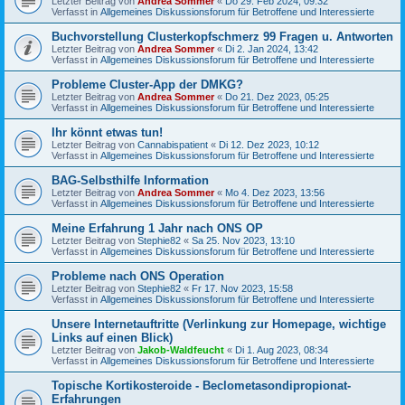
Letzter Beitrag von
Andrea Sommer
«
Do 29. Feb 2024, 09:32
Verfasst in
Allgemeines Diskussionsforum für Betroffene und Interessierte
Buchvorstellung Clusterkopfschmerz 99 Fragen u. Antworten
Letzter Beitrag von
Andrea Sommer
«
Di 2. Jan 2024, 13:42
Verfasst in
Allgemeines Diskussionsforum für Betroffene und Interessierte
Probleme Cluster-App der DMKG?
Letzter Beitrag von
Andrea Sommer
«
Do 21. Dez 2023, 05:25
Verfasst in
Allgemeines Diskussionsforum für Betroffene und Interessierte
Ihr könnt etwas tun!
Letzter Beitrag von
Cannabispatient
«
Di 12. Dez 2023, 10:12
Verfasst in
Allgemeines Diskussionsforum für Betroffene und Interessierte
BAG-Selbsthilfe Information
Letzter Beitrag von
Andrea Sommer
«
Mo 4. Dez 2023, 13:56
Verfasst in
Allgemeines Diskussionsforum für Betroffene und Interessierte
Meine Erfahrung 1 Jahr nach ONS OP
Letzter Beitrag von
Stephie82
«
Sa 25. Nov 2023, 13:10
Verfasst in
Allgemeines Diskussionsforum für Betroffene und Interessierte
Probleme nach ONS Operation
Letzter Beitrag von
Stephie82
«
Fr 17. Nov 2023, 15:58
Verfasst in
Allgemeines Diskussionsforum für Betroffene und Interessierte
Unsere Internetauftritte (Verlinkung zur Homepage, wichtige
Links auf einen Blick)
Letzter Beitrag von
Jakob-Waldfeucht
«
Di 1. Aug 2023, 08:34
Verfasst in
Allgemeines Diskussionsforum für Betroffene und Interessierte
Topische Kortikosteroide - Beclometasondipropionat-
Erfahrungen