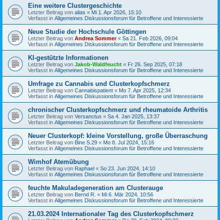
Eine weitere Clustergeschichte
Letzter Beitrag von
alias
«
Mi 1. Apr 2026, 15:10
Verfasst in
Allgemeines Diskussionsforum für Betroffene und Interessierte
Neue Studie der Hochschule Göttingen
Letzter Beitrag von
Andrea Sommer
«
Sa 21. Feb 2026, 09:04
Verfasst in
Allgemeines Diskussionsforum für Betroffene und Interessierte
KI-gestützte Informationen
Letzter Beitrag von
Jakob-Waldfeucht
«
Fr 26. Sep 2025, 07:18
Verfasst in
Allgemeines Diskussionsforum für Betroffene und Interessierte
Umfrage zu Cannabis und Clusterkopfschmerz
Letzter Beitrag von
Cannabispatient
«
Mo 7. Apr 2025, 12:34
Verfasst in
Allgemeines Diskussionsforum für Betroffene und Interessierte
chronischer Clusterkopfschmerz und rheumatoide Arthritis
Letzter Beitrag von
Versanctus
«
Sa 4. Jan 2025, 13:37
Verfasst in
Allgemeines Diskussionsforum für Betroffene und Interessierte
Neuer Clusterkopf: kleine Vorstellung, große Überraschung
Letzter Beitrag von
Bine S.29
«
Mo 8. Jul 2024, 15:16
Verfasst in
Allgemeines Diskussionsforum für Betroffene und Interessierte
Wimhof Atemübung
Letzter Beitrag von
Raphael
«
So 23. Jun 2024, 14:10
Verfasst in
Allgemeines Diskussionsforum für Betroffene und Interessierte
feuchte Makuladegeneration am Clusterauge
Letzter Beitrag von
Bernd R.
«
Mi 6. Mär 2024, 10:56
Verfasst in
Allgemeines Diskussionsforum für Betroffene und Interessierte
21.03.2024 Internationaler Tag des Clusterkopfschmerz