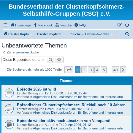
Bundesverband der Clusterkopfschmerz-
Selbsthilfe-Gruppen (CSG) e.V.
Homepage
Facebook
Youtube
FAQ
S
Cluster Kopfschmerz Homepage
Cluster Kopfschmerz Forum
Suche
Unbeantwortete Themen
u
Unbeantwortete Themen
c
Zur erweiterten Suche
h
Suche
Erweiterte Suche
e
Seite
1
von
40
1
2
3
4
5
40
Nä
Die Suche ergab mehr als 1000 Treffer
…
Themen
Episode 2026 ist wild
Letzter Beitrag von
BrH
«
Do 30. Jul 2026, 19:44
Verfasst in
Allgemeines Diskussionsforum für Betroffene und Interessierte
Episodischer Clusterkopfschmerz: Rückfall nach 10 Jahren
Letzter Beitrag von
Dav2107
«
Mi 29. Jul 2026, 13:08
Verfasst in
Allgemeines Diskussionsforum für Betroffene und Interessierte
Episode wieder aktiv nach absetzen von Verapamil
Letzter Beitrag von
V.stroh
«
Fr 10. Apr 2026, 01:12
Verfasst in
Allgemeines Diskussionsforum für Betroffene und Interessierte