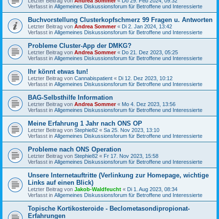
Letzter Beitrag von
Andrea Sommer
«
Do 29. Feb 2024, 09:32
Verfasst in
Allgemeines Diskussionsforum für Betroffene und Interessierte
Buchvorstellung Clusterkopfschmerz 99 Fragen u. Antworten
Letzter Beitrag von
Andrea Sommer
«
Di 2. Jan 2024, 13:42
Verfasst in
Allgemeines Diskussionsforum für Betroffene und Interessierte
Probleme Cluster-App der DMKG?
Letzter Beitrag von
Andrea Sommer
«
Do 21. Dez 2023, 05:25
Verfasst in
Allgemeines Diskussionsforum für Betroffene und Interessierte
Ihr könnt etwas tun!
Letzter Beitrag von
Cannabispatient
«
Di 12. Dez 2023, 10:12
Verfasst in
Allgemeines Diskussionsforum für Betroffene und Interessierte
BAG-Selbsthilfe Information
Letzter Beitrag von
Andrea Sommer
«
Mo 4. Dez 2023, 13:56
Verfasst in
Allgemeines Diskussionsforum für Betroffene und Interessierte
Meine Erfahrung 1 Jahr nach ONS OP
Letzter Beitrag von
Stephie82
«
Sa 25. Nov 2023, 13:10
Verfasst in
Allgemeines Diskussionsforum für Betroffene und Interessierte
Probleme nach ONS Operation
Letzter Beitrag von
Stephie82
«
Fr 17. Nov 2023, 15:58
Verfasst in
Allgemeines Diskussionsforum für Betroffene und Interessierte
Unsere Internetauftritte (Verlinkung zur Homepage, wichtige
Links auf einen Blick)
Letzter Beitrag von
Jakob-Waldfeucht
«
Di 1. Aug 2023, 08:34
Verfasst in
Allgemeines Diskussionsforum für Betroffene und Interessierte
Topische Kortikosteroide - Beclometasondipropionat-
Erfahrungen