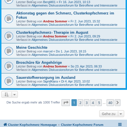
Letzter Beitrag von
BergM01
«
Fr 16. Jun 2023, 10:13
Verfasst in
Allgemeines Diskussionsforum für Betroffene und Interessierte
Aktionstag gegen den Schmerz, Clusterkopfschmerz im
Fokus
Letzter Beitrag von
Andrea Sommer
«
Fr 2. Jun 2023, 15:32
Verfasst in
Allgemeines Diskussionsforum für Betroffene und Interessierte
Clusterkopfschmerz- Therapie im August
Letzter Beitrag von
Andrea Sommer
«
Fr 2. Jun 2023, 09:29
Verfasst in
Allgemeines Diskussionsforum für Betroffene und Interessierte
Meine Geschichte
Letzter Beitrag von
marcel
«
Do 1. Jun 2023, 18:15
Verfasst in
Allgemeines Diskussionsforum für Betroffene und Interessierte
Broschüre für Angehörige
Letzter Beitrag von
Andrea Sommer
«
So 23. Apr 2023, 06:33
Verfasst in
Allgemeines Diskussionsforum für Betroffene und Interessierte
Sauerstoffversorgung im Ausland
Letzter Beitrag von
SigridKlara
«
Di 4. Apr 2023, 10:02
Verfasst in
Allgemeines Diskussionsforum für Betroffene und Interessierte
Seite
1
von
40
1
2
3
4
5
40
Nä
Die Suche ergab mehr als 1000 Treffer
…
Gehe zu
Cluster Kopfschmerz Homepage
Cluster Kopfschmerz Forum