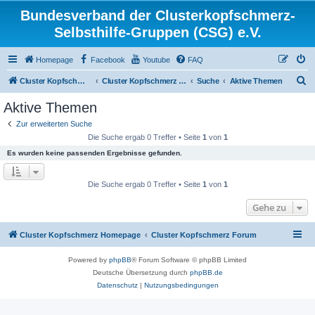
Bundesverband der Clusterkopfschmerz-
Selbsthilfe-Gruppen (CSG) e.V.
Homepage
Facebook
Youtube
FAQ
S
Cluster Kopfschmerz Homepage
Cluster Kopfschmerz Forum
Suche
Aktive Themen
u
Aktive Themen
c
Zur erweiterten Suche
h
Die Suche ergab 0 Treffer • Seite
1
von
1
e
Es wurden keine passenden Ergebnisse gefunden.
Die Suche ergab 0 Treffer • Seite
1
von
1
Gehe zu
Cluster Kopfschmerz Homepage
Cluster Kopfschmerz Forum
Powered by
phpBB
® Forum Software © phpBB Limited
Deutsche Übersetzung durch
phpBB.de
Datenschutz
|
Nutzungsbedingungen