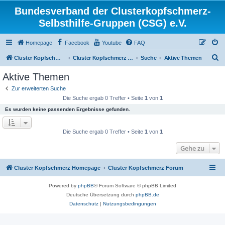
Bundesverband der Clusterkopfschmerz-
Selbsthilfe-Gruppen (CSG) e.V.
Homepage
Facebook
Youtube
FAQ
S
Cluster Kopfschmerz Homepage
Cluster Kopfschmerz Forum
Suche
Aktive Themen
u
Aktive Themen
c
Zur erweiterten Suche
h
Die Suche ergab 0 Treffer • Seite
1
von
1
e
Es wurden keine passenden Ergebnisse gefunden.
Die Suche ergab 0 Treffer • Seite
1
von
1
Gehe zu
Cluster Kopfschmerz Homepage
Cluster Kopfschmerz Forum
Powered by
phpBB
® Forum Software © phpBB Limited
Deutsche Übersetzung durch
phpBB.de
Datenschutz
|
Nutzungsbedingungen