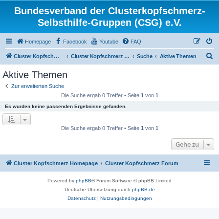
Bundesverband der Clusterkopfschmerz-
Selbsthilfe-Gruppen (CSG) e.V.
Homepage
Facebook
Youtube
FAQ
S
Cluster Kopfschmerz Homepage
Cluster Kopfschmerz Forum
Suche
Aktive Themen
u
Aktive Themen
c
Zur erweiterten Suche
h
Die Suche ergab 0 Treffer • Seite
1
von
1
e
Es wurden keine passenden Ergebnisse gefunden.
Die Suche ergab 0 Treffer • Seite
1
von
1
Gehe zu
Cluster Kopfschmerz Homepage
Cluster Kopfschmerz Forum
Powered by
phpBB
® Forum Software © phpBB Limited
Deutsche Übersetzung durch
phpBB.de
Datenschutz
|
Nutzungsbedingungen