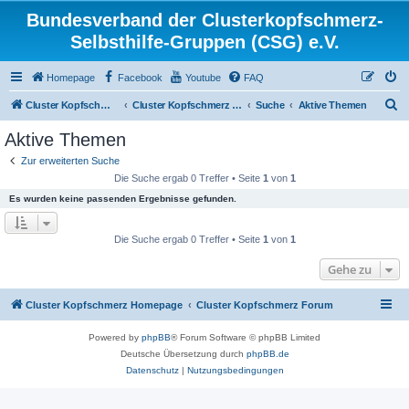
Bundesverband der Clusterkopfschmerz-
Selbsthilfe-Gruppen (CSG) e.V.
Homepage
Facebook
Youtube
FAQ
S
Cluster Kopfschmerz Homepage
Cluster Kopfschmerz Forum
Suche
Aktive Themen
u
Aktive Themen
c
Zur erweiterten Suche
h
Die Suche ergab 0 Treffer • Seite
1
von
1
e
Es wurden keine passenden Ergebnisse gefunden.
Die Suche ergab 0 Treffer • Seite
1
von
1
Gehe zu
Cluster Kopfschmerz Homepage
Cluster Kopfschmerz Forum
Powered by
phpBB
® Forum Software © phpBB Limited
Deutsche Übersetzung durch
phpBB.de
Datenschutz
|
Nutzungsbedingungen