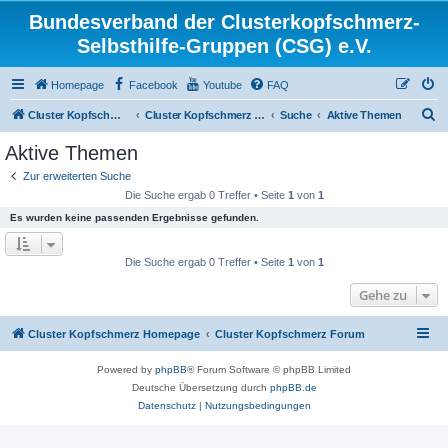
Bundesverband der Clusterkopfschmerz-
Selbsthilfe-Gruppen (CSG) e.V.
Homepage
Facebook
Youtube
FAQ
S
Cluster Kopfschmerz Homepage
Cluster Kopfschmerz Forum
Suche
Aktive Themen
u
Aktive Themen
c
Zur erweiterten Suche
h
Die Suche ergab 0 Treffer • Seite
1
von
1
e
Es wurden keine passenden Ergebnisse gefunden.
Die Suche ergab 0 Treffer • Seite
1
von
1
Gehe zu
Cluster Kopfschmerz Homepage
Cluster Kopfschmerz Forum
Powered by
phpBB
® Forum Software © phpBB Limited
Deutsche Übersetzung durch
phpBB.de
Datenschutz
|
Nutzungsbedingungen