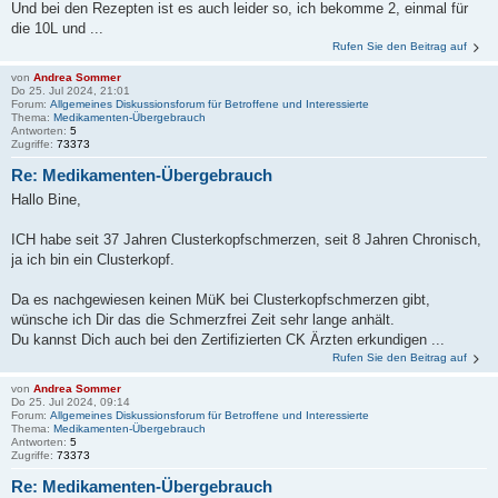
Und bei den Rezepten ist es auch leider so, ich bekomme 2, einmal für
die 10L und ...
Rufen Sie den Beitrag auf
von
Andrea Sommer
Do 25. Jul 2024, 21:01
Forum:
Allgemeines Diskussionsforum für Betroffene und Interessierte
Thema:
Medikamenten-Übergebrauch
Antworten:
5
Zugriffe:
73373
Re: Medikamenten-Übergebrauch
Hallo Bine,
ICH habe seit 37 Jahren Clusterkopfschmerzen, seit 8 Jahren Chronisch,
ja ich bin ein Clusterkopf.
Da es nachgewiesen keinen MüK bei Clusterkopfschmerzen gibt,
wünsche ich Dir das die Schmerzfrei Zeit sehr lange anhält.
Du kannst Dich auch bei den Zertifizierten CK Ärzten erkundigen ...
Rufen Sie den Beitrag auf
von
Andrea Sommer
Do 25. Jul 2024, 09:14
Forum:
Allgemeines Diskussionsforum für Betroffene und Interessierte
Thema:
Medikamenten-Übergebrauch
Antworten:
5
Zugriffe:
73373
Re: Medikamenten-Übergebrauch