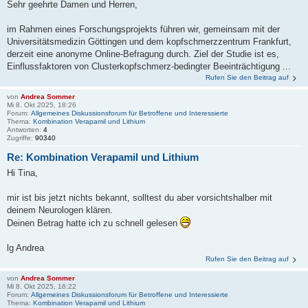
Sehr geehrte Damen und Herren,
im Rahmen eines Forschungsprojekts führen wir, gemeinsam mit der
Universitätsmedizin Göttingen und dem kopfschmerzzentrum Frankfurt,
derzeit eine anonyme Online-Befragung durch. Ziel der Studie ist es,
Einflussfaktoren von Clusterkopfschmerz-bedingter Beeinträchtigung ...
Rufen Sie den Beitrag auf
von
Andrea Sommer
Mi 8. Okt 2025, 18:26
Forum:
Allgemeines Diskussionsforum für Betroffene und Interessierte
Thema:
Kombination Verapamil und Lithium
Antworten:
4
Zugriffe:
90340
Re: Kombination Verapamil und Lithium
Hi Tina,
mir ist bis jetzt nichts bekannt, solltest du aber vorsichtshalber mit
deinem Neurologen klären.
Deinen Betrag hatte ich zu schnell gelesen
lg Andrea
Rufen Sie den Beitrag auf
von
Andrea Sommer
Mi 8. Okt 2025, 16:22
Forum:
Allgemeines Diskussionsforum für Betroffene und Interessierte
Thema:
Kombination Verapamil und Lithium