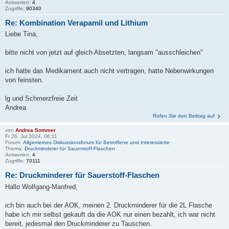
Antworten:
4
Zugriffe:
90340
Re: Kombination Verapamil und Lithium
Liebe Tina,
bitte nicht von jetzt auf gleich Absetzten, langsam "ausschleichen"
ich hatte das Medikament auch nicht vertragen, hatte Nebenwirkungen
von feinsten.
lg und Schmerzfreie Zeit
Andrea
Rufen Sie den Beitrag auf
von
Andrea Sommer
Fr 26. Jul 2024, 06:11
Forum:
Allgemeines Diskussionsforum für Betroffene und Interessierte
Thema:
Druckminderer für Sauerstoff-Flaschen
Antworten:
4
Zugriffe:
70111
Re: Druckminderer für Sauerstoff-Flaschen
Hallo Wolfgang-Manfred,
ich bin auch bei der AOK, meinen 2. Druckminderer für die 2L Flasche
habe ich mir selbst gekauft da die AOK nur einen bezahlt, ich war nicht
bereit, jedesmal den Druckminderer zu Tauschen.