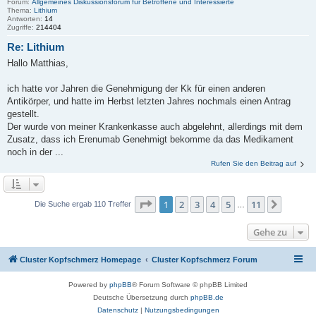
Forum:
Allgemeines Diskussionsforum für Betroffene und Interessierte
Thema:
Lithium
Antworten:
14
Zugriffe:
214404
Re: Lithium
Hallo Matthias,
ich hatte vor Jahren die Genehmigung der Kk für einen anderen
Antikörper, und hatte im Herbst letzten Jahres nochmals einen Antrag
gestellt.
Der wurde von meiner Krankenkasse auch abgelehnt, allerdings mit dem
Zusatz, dass ich Erenumab Genehmigt bekomme da das Medikament
noch in der ...
Rufen Sie den Beitrag auf
Seite
1
von
11
1
2
3
4
5
11
Nächst
Die Suche ergab 110 Treffer
…
Gehe zu
Cluster Kopfschmerz Homepage
Cluster Kopfschmerz Forum
Powered by
phpBB
® Forum Software © phpBB Limited
Deutsche Übersetzung durch
phpBB.de
Datenschutz
|
Nutzungsbedingungen