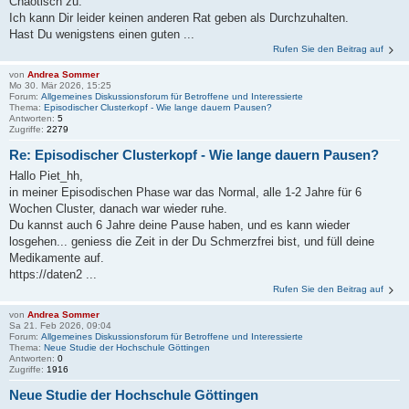
Chaotisch zu.
Ich kann Dir leider keinen anderen Rat geben als Durchzuhalten.
Hast Du wenigstens einen guten ...
Rufen Sie den Beitrag auf
von
Andrea Sommer
Mo 30. Mär 2026, 15:25
Forum:
Allgemeines Diskussionsforum für Betroffene und Interessierte
Thema:
Episodischer Clusterkopf - Wie lange dauern Pausen?
Antworten:
5
Zugriffe:
2279
Re: Episodischer Clusterkopf - Wie lange dauern Pausen?
Hallo Piet_hh,
in meiner Episodischen Phase war das Normal, alle 1-2 Jahre für 6
Wochen Cluster, danach war wieder ruhe.
Du kannst auch 6 Jahre deine Pause haben, und es kann wieder
losgehen... geniess die Zeit in der Du Schmerzfrei bist, und füll deine
Medikamente auf.
https://daten2 ...
Rufen Sie den Beitrag auf
von
Andrea Sommer
Sa 21. Feb 2026, 09:04
Forum:
Allgemeines Diskussionsforum für Betroffene und Interessierte
Thema:
Neue Studie der Hochschule Göttingen
Antworten:
0
Zugriffe:
1916
Neue Studie der Hochschule Göttingen