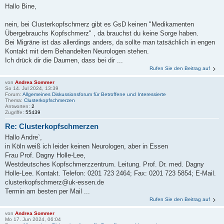
Hallo Bine,
nein, bei Clusterkopfschmerz gibt es GsD keinen "Medikamenten
Übergebrauchs Kopfschmerz" , da brauchst du keine Sorge haben.
Bei Migräne ist das allerdings anders, da sollte man tatsächlich in engen
Kontakt mit dem Behandelten Neurologen stehen.
Ich drück dir die Daumen, dass bei dir ...
Rufen Sie den Beitrag auf
von
Andrea Sommer
So 14. Jul 2024, 13:39
Forum:
Allgemeines Diskussionsforum für Betroffene und Interessierte
Thema:
Clusterkopfschmerzen
Antworten:
2
Zugriffe:
55439
Re: Clusterkopfschmerzen
Hallo Andre`,
in Köln weiß ich leider keinen Neurologen, aber in Essen
Frau Prof. Dagny Holle-Lee,
Westdeutsches Kopfschmerzzentrum. Leitung. Prof. Dr. med. Dagny
Holle-Lee. Kontakt. Telefon: 0201 723 2464; Fax: 0201 723 5854; E-Mail.
clusterkopfschmerz@uk-essen.de
Termin am besten per Mail ...
Rufen Sie den Beitrag auf
von
Andrea Sommer
Mo 17. Jun 2024, 06:04