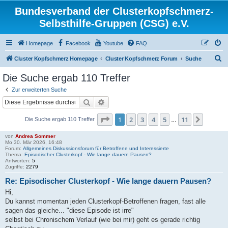
Bundesverband der Clusterkopfschmerz-
Selbsthilfe-Gruppen (CSG) e.V.
Homepage
Facebook
Youtube
FAQ
S
Cluster Kopfschmerz Homepage
Cluster Kopfschmerz Forum
Suche
u
Die Suche ergab 110 Treffer
c
Zur erweiterten Suche
h
Suche
Erweiterte Suche
e
Seite
1
von
11
1
2
3
4
5
11
Nächst
Die Suche ergab 110 Treffer
…
von
Andrea Sommer
Mo 30. Mär 2026, 16:48
Forum:
Allgemeines Diskussionsforum für Betroffene und Interessierte
Thema:
Episodischer Clusterkopf - Wie lange dauern Pausen?
Antworten:
5
Zugriffe:
2279
Re: Episodischer Clusterkopf - Wie lange dauern Pausen?
Hi,
Du kannst momentan jeden Clusterkopf-Betroffenen fragen, fast alle
sagen das gleiche... "diese Episode ist irre"
selbst bei Chronischem Verlauf (wie bei mir) geht es gerade richtig