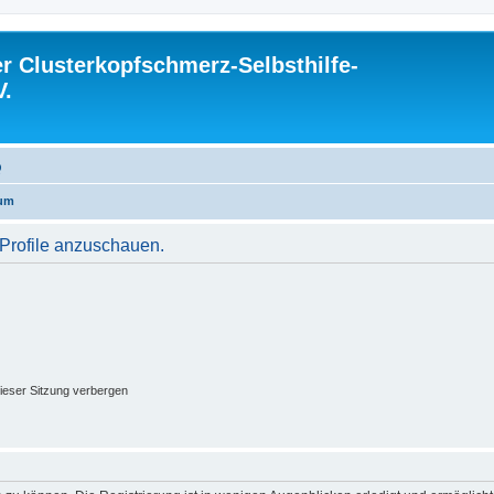
 Clusterkopfschmerz-Selbsthilfe-
V.
Q
rum
 Profile anzuschauen.
ieser Sitzung verbergen