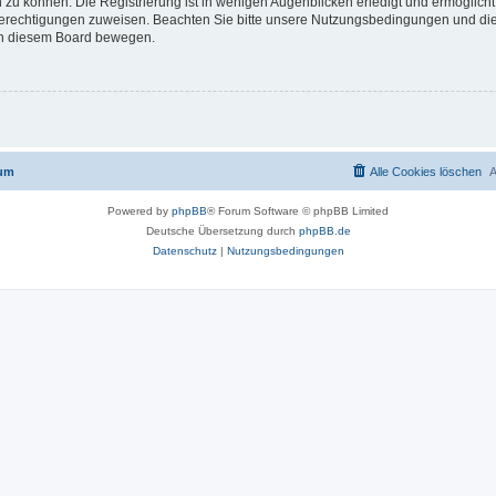
 zu können. Die Registrierung ist in wenigen Augenblicken erledigt und ermöglicht
 Berechtigungen zuweisen. Beachten Sie bitte unsere Nutzungsbedingungen und die 
 in diesem Board bewegen.
rum
Alle Cookies löschen
A
Powered by
phpBB
® Forum Software © phpBB Limited
Deutsche Übersetzung durch
phpBB.de
Datenschutz
|
Nutzungsbedingungen