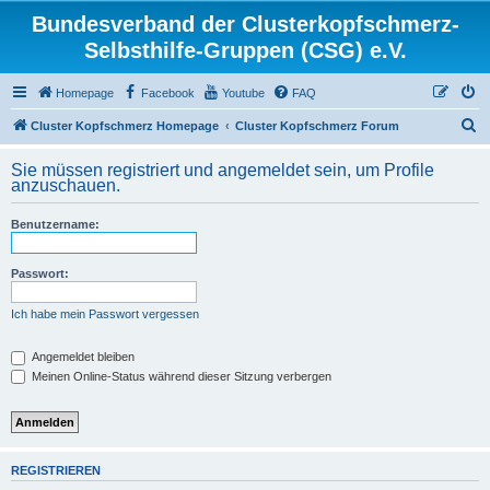
Bundesverband der Clusterkopfschmerz-
Selbsthilfe-Gruppen (CSG) e.V.
Homepage
Facebook
Youtube
FAQ
S
Cluster Kopfschmerz Homepage
Cluster Kopfschmerz Forum
u
Sie müssen registriert und angemeldet sein, um Profile
c
anzuschauen.
h
Benutzername:
e
Passwort:
Ich habe mein Passwort vergessen
Angemeldet bleiben
Meinen Online-Status während dieser Sitzung verbergen
REGISTRIEREN