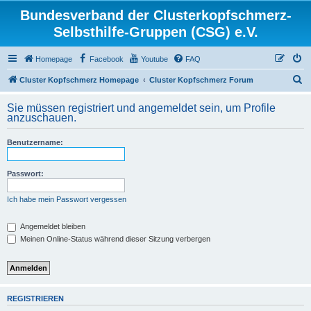
Bundesverband der Clusterkopfschmerz-
Selbsthilfe-Gruppen (CSG) e.V.
Homepage
Facebook
Youtube
FAQ
S
Cluster Kopfschmerz Homepage
Cluster Kopfschmerz Forum
u
Sie müssen registriert und angemeldet sein, um Profile
c
anzuschauen.
h
Benutzername:
e
Passwort:
Ich habe mein Passwort vergessen
Angemeldet bleiben
Meinen Online-Status während dieser Sitzung verbergen
REGISTRIEREN