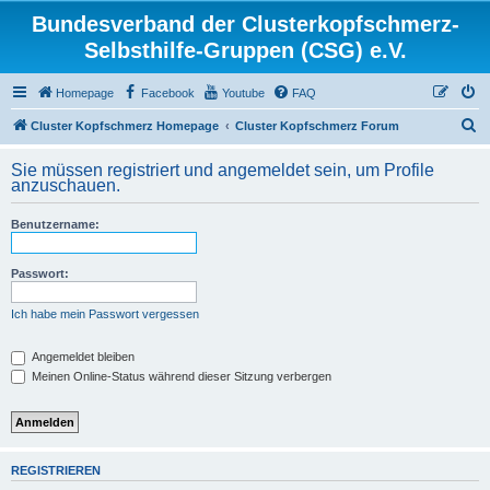
Bundesverband der Clusterkopfschmerz-
Selbsthilfe-Gruppen (CSG) e.V.
Homepage
Facebook
Youtube
FAQ
S
Cluster Kopfschmerz Homepage
Cluster Kopfschmerz Forum
u
Sie müssen registriert und angemeldet sein, um Profile
c
anzuschauen.
h
Benutzername:
e
Passwort:
Ich habe mein Passwort vergessen
Angemeldet bleiben
Meinen Online-Status während dieser Sitzung verbergen
REGISTRIEREN