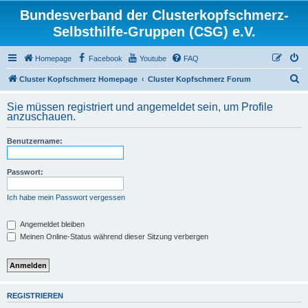
Bundesverband der Clusterkopfschmerz-
Selbsthilfe-Gruppen (CSG) e.V.
Homepage
Facebook
Youtube
FAQ
S
Cluster Kopfschmerz Homepage
Cluster Kopfschmerz Forum
u
Sie müssen registriert und angemeldet sein, um Profile
c
anzuschauen.
h
Benutzername:
e
Passwort:
Ich habe mein Passwort vergessen
Angemeldet bleiben
Meinen Online-Status während dieser Sitzung verbergen
REGISTRIEREN