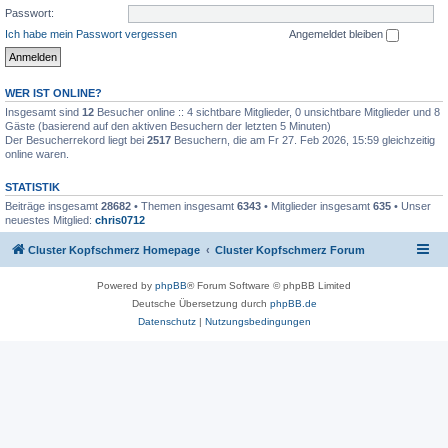
Passwort:
Ich habe mein Passwort vergessen
Angemeldet bleiben
WER IST ONLINE?
Insgesamt sind
12
Besucher online :: 4 sichtbare Mitglieder, 0 unsichtbare Mitglieder und 8
Gäste (basierend auf den aktiven Besuchern der letzten 5 Minuten)
Der Besucherrekord liegt bei
2517
Besuchern, die am Fr 27. Feb 2026, 15:59 gleichzeitig
online waren.
STATISTIK
Beiträge insgesamt
28682
• Themen insgesamt
6343
• Mitglieder insgesamt
635
• Unser
neuestes Mitglied:
chris0712
Cluster Kopfschmerz Homepage
Cluster Kopfschmerz Forum
Powered by
phpBB
® Forum Software © phpBB Limited
Deutsche Übersetzung durch
phpBB.de
Datenschutz
|
Nutzungsbedingungen