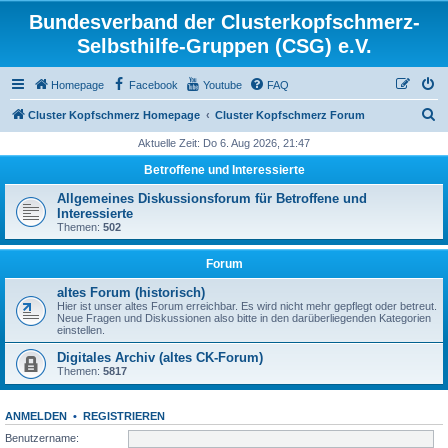
Bundesverband der Clusterkopfschmerz-
Selbsthilfe-Gruppen (CSG) e.V.
Homepage
Facebook
Youtube
FAQ
S
Cluster Kopfschmerz Homepage
Cluster Kopfschmerz Forum
u
Aktuelle Zeit: Do 6. Aug 2026, 21:47
c
Betroffene und Interessierte
h
Allgemeines Diskussionsforum für Betroffene und
e
Interessierte
Themen:
502
Forum
altes Forum (historisch)
Hier ist unser altes Forum erreichbar. Es wird nicht mehr gepflegt oder betreut.
Neue Fragen und Diskussionen also bitte in den darüberliegenden Kategorien
einstellen.
Digitales Archiv (altes CK-Forum)
Themen:
5817
ANMELDEN
•
REGISTRIEREN
Benutzername: