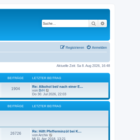
Suche
Erweiterte Suche
Registrieren
Anmelden
Aktuelle Zeit: Sa 8. Aug 2026, 16:48
BEITRÄGE
LETZTER BEITRAG
L
Re: Alkohol bei/ nach einer E…
B
1904
e
N
von
BrH
t
e
Do 30. Jul 2026, 22:03
e
z
u
t
e
i
e
s
BEITRÄGE
LETZTER BEITRAG
r
t
t
B
e
e
r
i
B
r
t
e
r
i
ä
L
a
Re: Hilft Pfefferminzöl bei K…
t
B
26726
e
N
g
von
Archiv
r
g
t
e
Mi 11. Apr 2018, 13:21
a