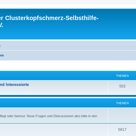
 Clusterkopfschmerz-Selbsthilfe-
V.
Q
rum
THEMEN
d Interessierte
T
502
h
e
THEMEN
m
pflegt oder betreut. Neue Fragen und Diskussionen also bitte in den
e
n
T
5817