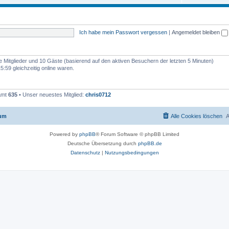
h
e
m
Ich habe mein Passwort vergessen
|
Angemeldet bleiben
e
n
re Mitglieder und 10 Gäste (basierend auf den aktiven Besuchern der letzten 5 Minuten)
:59 gleichzeitig online waren.
samt
635
• Unser neuestes Mitglied:
chris0712
rum
Alle Cookies löschen
A
Powered by
phpBB
® Forum Software © phpBB Limited
Deutsche Übersetzung durch
phpBB.de
Datenschutz
|
Nutzungsbedingungen