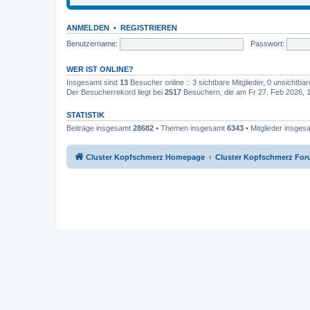
ANMELDEN
•
REGISTRIEREN
Benutzername:
Passwort:
WER IST ONLINE?
Insgesamt sind
13
Besucher online :: 3 sichtbare Mitglieder, 0 unsichtba
Der Besucherrekord liegt bei
2517
Besuchern, die am Fr 27. Feb 2026, 15
STATISTIK
Beiträge insgesamt
28682
• Themen insgesamt
6343
• Mitglieder insge
Cluster Kopfschmerz Homepage
Cluster Kopfschmerz Fo