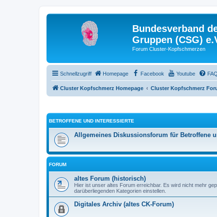
Bundesverband der
Gruppen (CSG) e.
Forum Cluster-Kopfschmerzen
Schnellzugriff
Homepage
Facebook
Youtube
FA
Cluster Kopfschmerz Homepage
Cluster Kopfschmerz Fo
BETROFFENE UND INTERESSIERTE
Allgemeines Diskussionsforum für Betroffene un
FORUM
altes Forum (historisch)
Hier ist unser altes Forum erreichbar. Es wird nicht mehr ge
darüberliegenden Kategorien einstellen.
Digitales Archiv (altes CK-Forum)