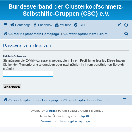
Bundesverband der Clusterkopfschmerz-
Selbsthilfe-Gruppen (CSG) e.V.
Homepage
Facebook
Youtube
FAQ
S
Cluster Kopfschmerz Homepage
Cluster Kopfschmerz Forum
u
Passwort zurücksetzen
c
h
E-Mail-Adresse:
Sie müssen die E-Mail-Adresse angeben, die in Ihrem Profil hinterlegt ist. Diese haben
e
Sie bei der Registrierung angegeben oder nachträglich in Ihrem persönlichen Bereich
geändert.
Cluster Kopfschmerz Homepage
Cluster Kopfschmerz Forum
Powered by
phpBB
® Forum Software © phpBB Limited
Deutsche Übersetzung durch
phpBB.de
Datenschutz
|
Nutzungsbedingungen