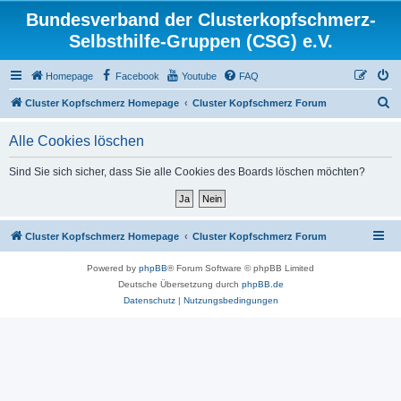
Bundesverband der Clusterkopfschmerz-
Selbsthilfe-Gruppen (CSG) e.V.
Homepage
Facebook
Youtube
FAQ
S
Cluster Kopfschmerz Homepage
Cluster Kopfschmerz Forum
u
Alle Cookies löschen
c
h
Sind Sie sich sicher, dass Sie alle Cookies des Boards löschen möchten?
e
Cluster Kopfschmerz Homepage
Cluster Kopfschmerz Forum
Powered by
phpBB
® Forum Software © phpBB Limited
Deutsche Übersetzung durch
phpBB.de
Datenschutz
|
Nutzungsbedingungen