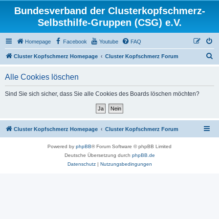
Bundesverband der Clusterkopfschmerz-
Selbsthilfe-Gruppen (CSG) e.V.
Homepage
Facebook
Youtube
FAQ
S
Cluster Kopfschmerz Homepage
Cluster Kopfschmerz Forum
u
Alle Cookies löschen
c
h
Sind Sie sich sicher, dass Sie alle Cookies des Boards löschen möchten?
e
Cluster Kopfschmerz Homepage
Cluster Kopfschmerz Forum
Powered by
phpBB
® Forum Software © phpBB Limited
Deutsche Übersetzung durch
phpBB.de
Datenschutz
|
Nutzungsbedingungen