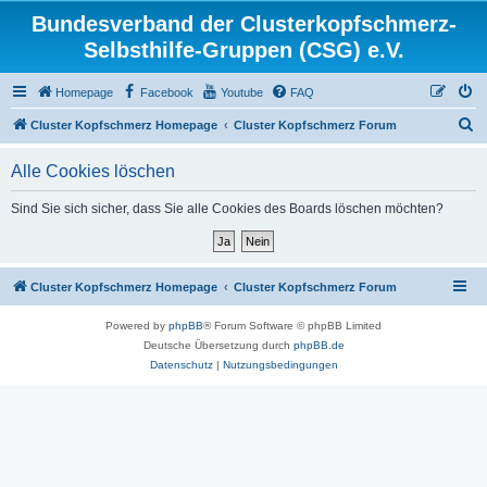
Bundesverband der Clusterkopfschmerz-
Selbsthilfe-Gruppen (CSG) e.V.
Homepage
Facebook
Youtube
FAQ
S
Cluster Kopfschmerz Homepage
Cluster Kopfschmerz Forum
u
Alle Cookies löschen
c
h
Sind Sie sich sicher, dass Sie alle Cookies des Boards löschen möchten?
e
Cluster Kopfschmerz Homepage
Cluster Kopfschmerz Forum
Powered by
phpBB
® Forum Software © phpBB Limited
Deutsche Übersetzung durch
phpBB.de
Datenschutz
|
Nutzungsbedingungen