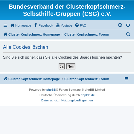
Bundesverband der Clusterkopfschmerz-
Selbsthilfe-Gruppen (CSG) e.V.
Homepage
Facebook
Youtube
FAQ
S
Cluster Kopfschmerz Homepage
Cluster Kopfschmerz Forum
u
Alle Cookies löschen
c
h
Sind Sie sich sicher, dass Sie alle Cookies des Boards löschen möchten?
e
Cluster Kopfschmerz Homepage
Cluster Kopfschmerz Forum
Powered by
phpBB
® Forum Software © phpBB Limited
Deutsche Übersetzung durch
phpBB.de
Datenschutz
|
Nutzungsbedingungen