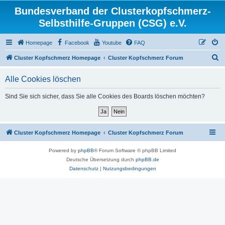
Bundesverband der Clusterkopfschmerz-
Selbsthilfe-Gruppen (CSG) e.V.
Homepage
Facebook
Youtube
FAQ
S
Cluster Kopfschmerz Homepage
Cluster Kopfschmerz Forum
u
Alle Cookies löschen
c
h
Sind Sie sich sicher, dass Sie alle Cookies des Boards löschen möchten?
e
Cluster Kopfschmerz Homepage
Cluster Kopfschmerz Forum
Powered by
phpBB
® Forum Software © phpBB Limited
Deutsche Übersetzung durch
phpBB.de
Datenschutz
|
Nutzungsbedingungen