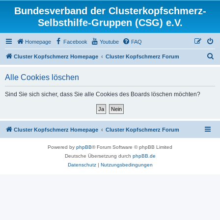
Bundesverband der Clusterkopfschmerz-
Selbsthilfe-Gruppen (CSG) e.V.
Homepage
Facebook
Youtube
FAQ
S
Cluster Kopfschmerz Homepage
Cluster Kopfschmerz Forum
u
Alle Cookies löschen
c
h
Sind Sie sich sicher, dass Sie alle Cookies des Boards löschen möchten?
e
Cluster Kopfschmerz Homepage
Cluster Kopfschmerz Forum
Powered by
phpBB
® Forum Software © phpBB Limited
Deutsche Übersetzung durch
phpBB.de
Datenschutz
|
Nutzungsbedingungen