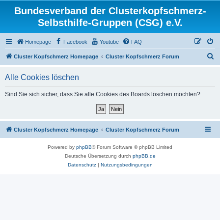
Bundesverband der Clusterkopfschmerz-
Selbsthilfe-Gruppen (CSG) e.V.
Homepage
Facebook
Youtube
FAQ
S
Cluster Kopfschmerz Homepage
Cluster Kopfschmerz Forum
u
Alle Cookies löschen
c
h
Sind Sie sich sicher, dass Sie alle Cookies des Boards löschen möchten?
e
Cluster Kopfschmerz Homepage
Cluster Kopfschmerz Forum
Powered by
phpBB
® Forum Software © phpBB Limited
Deutsche Übersetzung durch
phpBB.de
Datenschutz
|
Nutzungsbedingungen