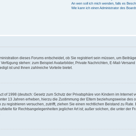
An wen soll ich mich wenden, falls es Besc
Wie kann ich einen Administrator des Board
nistration dieses Forums entscheidet, ob Sie registriert sein müssen, um Beiträge z
ur Verfügung stehen: zum Beispiel Avatarbilder, Private Nachrichten, E-Mail-Versand
igt ist und Ihnen zahlreiche Vorteile bietet.
t of 1998 (deutsch: Gesetz zum Schutz der Privatsphäre von Kindern im Internet vo
unter 13 Jahren erheben, hierzu die Zustimmung der Eltern beziehungsweise des o
h zu registrieren versuchen, zutrifft, ziehen Sie einen rechtlichen Beistand zu Rat
stelle für Rechtsangelegenheiten jeglicher Art ist; außer solchen, die unter der 
.