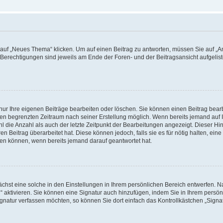
f „Neues Thema“ klicken. Um auf einen Beitrag zu antworten, müssen Sie auf „Ant
e Berechtigungen sind jeweils am Ende der Foren- und der Beitragsansicht aufgeliste
nur Ihre eigenen Beiträge bearbeiten oder löschen. Sie können einen Beitrag bear
nen begrenzten Zeitraum nach seiner Erstellung möglich. Wenn bereits jemand auf Ih
 die Anzahl als auch der letzte Zeitpunkt der Bearbeitungen angezeigt. Dieser Hi
 Beitrag überarbeitet hat. Diese können jedoch, falls sie es für nötig halten, eine 
hen können, wenn bereits jemand darauf geantwortet hat.
hst eine solche in den Einstellungen in Ihrem persönlichen Bereich entwerfen. Na
 aktivieren. Sie können eine Signatur auch hinzufügen, indem Sie in Ihrem persö
gnatur verfassen möchten, so können Sie dort einfach das Kontrollkästchen „Signa