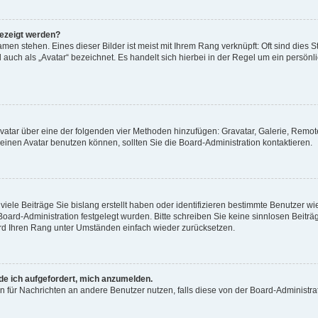
gezeigt werden?
men stehen. Eines dieser Bilder ist meist mit Ihrem Rang verknüpft: Oft sind dies S
auch als „Avatar“ bezeichnet. Es handelt sich hierbei in der Regel um ein persönl
 Avatar über eine der folgenden vier Methoden hinzufügen: Gravatar, Galerie, Rem
inen Avatar benutzen können, sollten Sie die Board-Administration kontaktieren.
iele Beiträge Sie bislang erstellt haben oder identifizieren bestimmte Benutzer
 Board-Administration festgelegt wurden. Bitte schreiben Sie keine sinnlosen Beit
wird Ihren Rang unter Umständen einfach wieder zurücksetzen.
rde ich aufgefordert, mich anzumelden.
ion für Nachrichten an andere Benutzer nutzen, falls diese von der Board-Administ