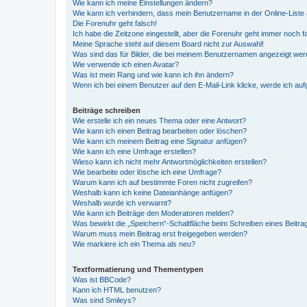
Wie kann ich meine Einstellungen ändern?
Wie kann ich verhindern, dass mein Benutzername in der Online-Liste 
Die Forenuhr geht falsch!
Ich habe die Zeitzone eingestellt, aber die Forenuhr geht immer noch f
Meine Sprache steht auf diesem Board nicht zur Auswahl!
Was sind das für Bilder, die bei meinem Benutzernamen angezeigt we
Wie verwende ich einen Avatar?
Was ist mein Rang und wie kann ich ihn ändern?
Wenn ich bei einem Benutzer auf den E-Mail-Link klicke, werde ich au
Beiträge schreiben
Wie erstelle ich ein neues Thema oder eine Antwort?
Wie kann ich einen Beitrag bearbeiten oder löschen?
Wie kann ich meinem Beitrag eine Signatur anfügen?
Wie kann ich eine Umfrage erstellen?
Wieso kann ich nicht mehr Antwortmöglichkeiten erstellen?
Wie bearbeite oder lösche ich eine Umfrage?
Warum kann ich auf bestimmte Foren nicht zugreifen?
Weshalb kann ich keine Dateianhänge anfügen?
Weshalb wurde ich verwarnt?
Wie kann ich Beiträge den Moderatoren melden?
Was bewirkt die „Speichern“-Schaltfläche beim Schreiben eines Beitra
Warum muss mein Beitrag erst freigegeben werden?
Wie markiere ich ein Thema als neu?
Textformatierung und Thementypen
Was ist BBCode?
Kann ich HTML benutzen?
Was sind Smileys?