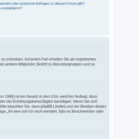
hwerden oder juristische Anfragen zu diesem Forum gibt?
s kontaktieren?
u schreiben. Auf jeden Fall erhalten Sie als registriertes
 an andere Mitglieder, Beitritt zu Benutzergruppen und so
n 1998) ist ein Gesetz in den USA, welches festlegt, dass
der der Erziehungsberechtigten benötigen. Wenn Sie sich
e. Bitte beachten Sie, dass phpBB Limited und der Besitzer dieses
Frage „An wen soll ich mich wenden, falls es Beschwerden oder