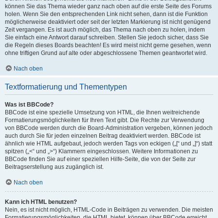
können Sie das Thema wieder ganz nach oben auf die erste Seite des Forums
holen. Wenn Sie den entsprechenden Link nicht sehen, dann ist die Funktion
möglicherweise deaktiviert oder seit der letzten Markierung ist nicht genügend
Zeit vergangen. Es ist auch möglich, das Thema nach oben zu holen, indem
Sie einfach eine Antwort darauf schreiben. Stellen Sie jedoch sicher, dass Sie
die Regeln dieses Boards beachten! Es wird meist nicht gerne gesehen, wenn
ohne triftigen Grund auf alte oder abgeschlossene Themen geantwortet wird.
Nach oben
Textformatierung und Thementypen
Was ist BBCode?
BBCode ist eine spezielle Umsetzung von HTML, die Ihnen weitreichende
Formatierungsmöglichkeiten für Ihren Text gibt. Die Rechte zur Verwendung
von BBCode werden durch die Board-Administration vergeben, können jedoch
auch durch Sie für jeden einzelnen Beitrag deaktiviert werden. BBCode ist
ähnlich wie HTML aufgebaut, jedoch werden Tags von eckigen („[“ und „]“) statt
spitzen („<“ und „>“) Klammern eingeschlossen. Weitere Informationen zu
BBCode finden Sie auf einer speziellen Hilfe-Seite, die von der Seite zur
Beitragserstellung aus zugänglich ist.
Nach oben
Kann ich HTML benutzen?
Nein, es ist nicht möglich, HTML-Code in Beiträgen zu verwenden. Die meisten
Formatierungsmöglichkeiten, die HTML bietet, können über BBCode erreicht