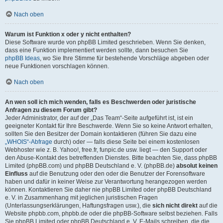
Nach oben
Warum ist Funktion x oder y nicht enthalten?
Diese Software wurde von phpBB Limited geschrieben. Wenn Sie denken,
dass eine Funktion implementiert werden sollte, dann besuchen Sie
phpBB Ideas
, wo Sie Ihre Stimme für bestehende Vorschläge abgeben oder
neue Funktionen vorschlagen können.
Nach oben
An wen soll ich mich wenden, falls es Beschwerden oder juristische
Anfragen zu diesem Forum gibt?
Jeder Administrator, der auf der „Das Team“-Seite aufgeführt ist, ist ein
geeigneter Kontakt für Ihre Beschwerde. Wenn Sie so keine Antwort erhalten,
sollten Sie den Besitzer der Domain kontaktieren (führen Sie dazu eine
„WHOIS“-Abfrage
durch) oder — falls diese Seite bei einem kostenlosen
Webhoster wie z. B. Yahoo!, free.fr, funpic.de usw. liegt — den Support oder
den Abuse-Kontakt des betreffenden Dienstes. Bitte beachten Sie, dass phpBB
Limited (phpBB.com) und phpBB Deutschland e. V. (phpBB.de)
absolut keinen
Einfluss
auf die Benutzung oder den oder die Benutzer der Forensoftware
haben und dafür in keiner Weise zur Verantwortung herangezogen werden
können. Kontaktieren Sie daher nie phpBB Limited oder phpBB Deutschland
e. V. in Zusammenhang mit jeglichen juristischen Fragen
(Unterlassungserklärungen, Haftungsfragen usw.), die
sich nicht direkt
auf die
Website phpbb.com, phpbb.de oder die phpBB-Software selbst beziehen. Falls
Sie phpBB Limited oder phpBB Deutschland e. V. E-Mails schreiben, die die