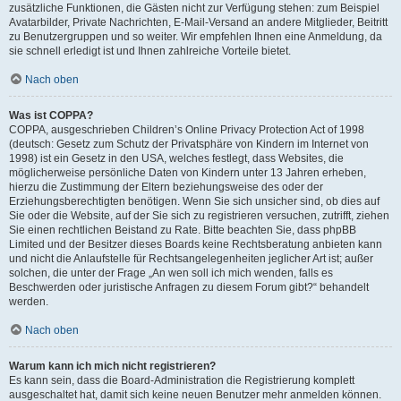
zusätzliche Funktionen, die Gästen nicht zur Verfügung stehen: zum Beispiel
Avatarbilder, Private Nachrichten, E-Mail-Versand an andere Mitglieder, Beitritt
zu Benutzergruppen und so weiter. Wir empfehlen Ihnen eine Anmeldung, da
sie schnell erledigt ist und Ihnen zahlreiche Vorteile bietet.
Nach oben
Was ist COPPA?
COPPA, ausgeschrieben Children’s Online Privacy Protection Act of 1998
(deutsch: Gesetz zum Schutz der Privatsphäre von Kindern im Internet von
1998) ist ein Gesetz in den USA, welches festlegt, dass Websites, die
möglicherweise persönliche Daten von Kindern unter 13 Jahren erheben,
hierzu die Zustimmung der Eltern beziehungsweise des oder der
Erziehungsberechtigten benötigen. Wenn Sie sich unsicher sind, ob dies auf
Sie oder die Website, auf der Sie sich zu registrieren versuchen, zutrifft, ziehen
Sie einen rechtlichen Beistand zu Rate. Bitte beachten Sie, dass phpBB
Limited und der Besitzer dieses Boards keine Rechtsberatung anbieten kann
und nicht die Anlaufstelle für Rechtsangelegenheiten jeglicher Art ist; außer
solchen, die unter der Frage „An wen soll ich mich wenden, falls es
Beschwerden oder juristische Anfragen zu diesem Forum gibt?“ behandelt
werden.
Nach oben
Warum kann ich mich nicht registrieren?
Es kann sein, dass die Board-Administration die Registrierung komplett
ausgeschaltet hat, damit sich keine neuen Benutzer mehr anmelden können.