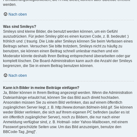
werden.
Nach oben
Was sind Smileys?
Smileys sind kleine Bilder, die benutzt werden können, um ein Gefühl
auszudrücken. Für jeden Smiley gibt es einen kurzen Code, z. B. bedeutet :)
fröhlich und :( traurig. Die Liste aller Smileys können Sie beim Verfassen eines
Beitrags sehen. Versuchen Sie bitte trotzdem, Smileys nicht zu häufig zu
benutzen, sie können einen Beitrag schnell unlesbar machen und ein
Moderator könnte deshalb Ihren Beitrag entsprechend überarbeiten oder gar
komplett löschen. Die Board-Administration kann auch die Anzahl der Smileys
begrenzen, die Sie in einem Beitrag benutzen können.
Nach oben
Kann ich Bilder in meine Beiträge einfügen?
Ja, Bilder können in Ihrem Beitrag angezeigt werden. Wenn die Administration
Dateianhänge erlaubt hat, können Sie das Bild auch direkt hochladen.
Ansonsten müssen Sie zu einem Bild verlinken, das auf einem öffentlich
zugänglichen Server liegt, z. B. http://www.domain.tld/mein-bild.gif. Sie können
weder Bilder verlinken, die sich auf Ihrem eigenen PC befinden (außer es ist
ein öffentlich zugänglicher Server), noch zu Bildern, die nur nach einer
Anmeldung verfügbar sind, z. B. Hotmail- oder Yahoo-Mailboxen, mit einem
Passwort geschützte Seiten usw. Um das Bild anzuzeigen, benutze den
BBCode-Tag „[img]“.