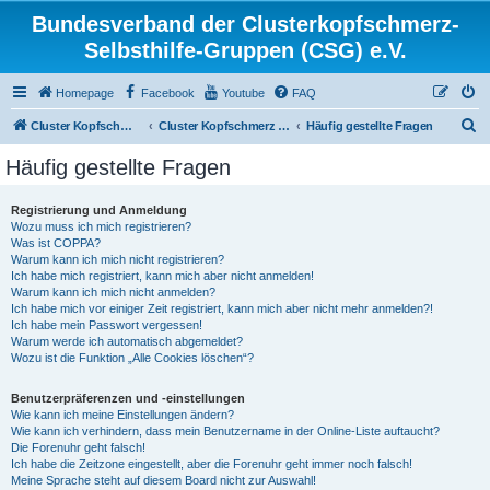
Bundesverband der Clusterkopfschmerz-
Selbsthilfe-Gruppen (CSG) e.V.
Homepage
Facebook
Youtube
FAQ
S
Cluster Kopfschmerz Homepage
Cluster Kopfschmerz Forum
Häufig gestellte Fragen
u
Häufig gestellte Fragen
c
h
Registrierung und Anmeldung
Wozu muss ich mich registrieren?
e
Was ist COPPA?
Warum kann ich mich nicht registrieren?
Ich habe mich registriert, kann mich aber nicht anmelden!
Warum kann ich mich nicht anmelden?
Ich habe mich vor einiger Zeit registriert, kann mich aber nicht mehr anmelden?!
Ich habe mein Passwort vergessen!
Warum werde ich automatisch abgemeldet?
Wozu ist die Funktion „Alle Cookies löschen“?
Benutzerpräferenzen und -einstellungen
Wie kann ich meine Einstellungen ändern?
Wie kann ich verhindern, dass mein Benutzername in der Online-Liste auftaucht?
Die Forenuhr geht falsch!
Ich habe die Zeitzone eingestellt, aber die Forenuhr geht immer noch falsch!
Meine Sprache steht auf diesem Board nicht zur Auswahl!