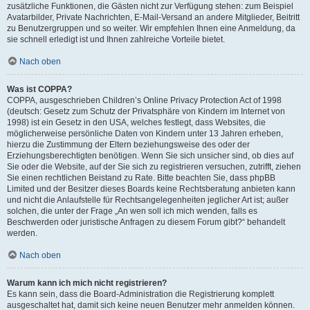
zusätzliche Funktionen, die Gästen nicht zur Verfügung stehen: zum Beispiel
Avatarbilder, Private Nachrichten, E-Mail-Versand an andere Mitglieder, Beitritt
zu Benutzergruppen und so weiter. Wir empfehlen Ihnen eine Anmeldung, da
sie schnell erledigt ist und Ihnen zahlreiche Vorteile bietet.
Nach oben
Was ist COPPA?
COPPA, ausgeschrieben Children’s Online Privacy Protection Act of 1998
(deutsch: Gesetz zum Schutz der Privatsphäre von Kindern im Internet von
1998) ist ein Gesetz in den USA, welches festlegt, dass Websites, die
möglicherweise persönliche Daten von Kindern unter 13 Jahren erheben,
hierzu die Zustimmung der Eltern beziehungsweise des oder der
Erziehungsberechtigten benötigen. Wenn Sie sich unsicher sind, ob dies auf
Sie oder die Website, auf der Sie sich zu registrieren versuchen, zutrifft, ziehen
Sie einen rechtlichen Beistand zu Rate. Bitte beachten Sie, dass phpBB
Limited und der Besitzer dieses Boards keine Rechtsberatung anbieten kann
und nicht die Anlaufstelle für Rechtsangelegenheiten jeglicher Art ist; außer
solchen, die unter der Frage „An wen soll ich mich wenden, falls es
Beschwerden oder juristische Anfragen zu diesem Forum gibt?“ behandelt
werden.
Nach oben
Warum kann ich mich nicht registrieren?
Es kann sein, dass die Board-Administration die Registrierung komplett
ausgeschaltet hat, damit sich keine neuen Benutzer mehr anmelden können.