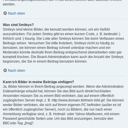
werden.
Nach oben
Was sind Smileys?
Smileys sind kleine Bilder, die benutzt werden können, um ein Gefühl
auszudrücken. Für jeden Smiley gibt es einen kurzen Code, z. B. bedeutet :)
fröhlich und :( traurig. Die Liste aller Smileys können Sie beim Verfassen eines
Beitrags sehen. Versuchen Sie bitte trotzdem, Smileys nicht zu häufig zu
benutzen, sie können einen Beitrag schnell unlesbar machen und ein
Moderator könnte deshalb Ihren Beitrag entsprechend überarbeiten oder gar
komplett löschen. Die Board-Administration kann auch die Anzahl der Smileys
begrenzen, die Sie in einem Beitrag benutzen können.
Nach oben
Kann ich Bilder in meine Beiträge einfügen?
Ja, Bilder können in Ihrem Beitrag angezeigt werden. Wenn die Administration
Dateianhänge erlaubt hat, können Sie das Bild auch direkt hochladen.
Ansonsten müssen Sie zu einem Bild verlinken, das auf einem öffentlich
zugänglichen Server liegt, z. B. http://www.domain.tld/mein-bild.gif. Sie können
weder Bilder verlinken, die sich auf Ihrem eigenen PC befinden (außer es ist
ein öffentlich zugänglicher Server), noch zu Bildern, die nur nach einer
Anmeldung verfügbar sind, z. B. Hotmail- oder Yahoo-Mailboxen, mit einem
Passwort geschützte Seiten usw. Um das Bild anzuzeigen, benutze den
BBCode-Tag „[img]“.