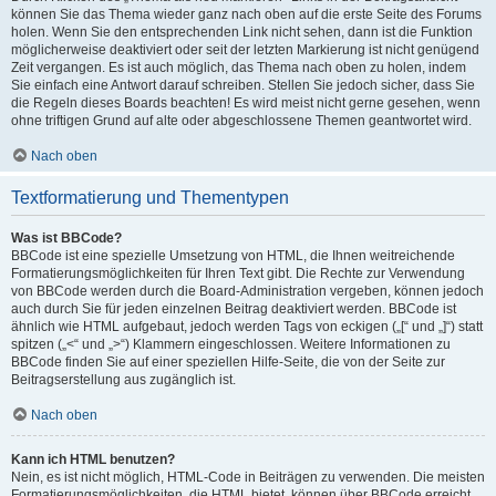
können Sie das Thema wieder ganz nach oben auf die erste Seite des Forums
holen. Wenn Sie den entsprechenden Link nicht sehen, dann ist die Funktion
möglicherweise deaktiviert oder seit der letzten Markierung ist nicht genügend
Zeit vergangen. Es ist auch möglich, das Thema nach oben zu holen, indem
Sie einfach eine Antwort darauf schreiben. Stellen Sie jedoch sicher, dass Sie
die Regeln dieses Boards beachten! Es wird meist nicht gerne gesehen, wenn
ohne triftigen Grund auf alte oder abgeschlossene Themen geantwortet wird.
Nach oben
Textformatierung und Thementypen
Was ist BBCode?
BBCode ist eine spezielle Umsetzung von HTML, die Ihnen weitreichende
Formatierungsmöglichkeiten für Ihren Text gibt. Die Rechte zur Verwendung
von BBCode werden durch die Board-Administration vergeben, können jedoch
auch durch Sie für jeden einzelnen Beitrag deaktiviert werden. BBCode ist
ähnlich wie HTML aufgebaut, jedoch werden Tags von eckigen („[“ und „]“) statt
spitzen („<“ und „>“) Klammern eingeschlossen. Weitere Informationen zu
BBCode finden Sie auf einer speziellen Hilfe-Seite, die von der Seite zur
Beitragserstellung aus zugänglich ist.
Nach oben
Kann ich HTML benutzen?
Nein, es ist nicht möglich, HTML-Code in Beiträgen zu verwenden. Die meisten
Formatierungsmöglichkeiten, die HTML bietet, können über BBCode erreicht