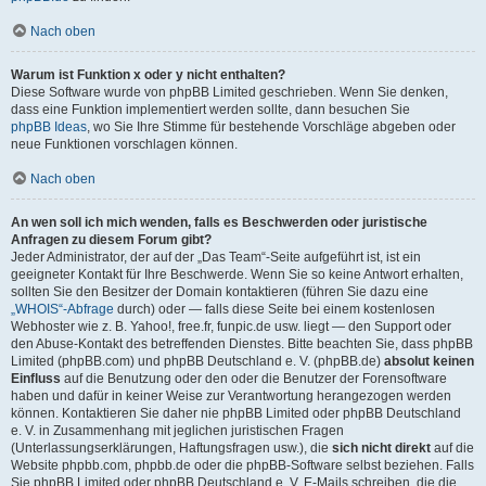
Nach oben
Warum ist Funktion x oder y nicht enthalten?
Diese Software wurde von phpBB Limited geschrieben. Wenn Sie denken,
dass eine Funktion implementiert werden sollte, dann besuchen Sie
phpBB Ideas
, wo Sie Ihre Stimme für bestehende Vorschläge abgeben oder
neue Funktionen vorschlagen können.
Nach oben
An wen soll ich mich wenden, falls es Beschwerden oder juristische
Anfragen zu diesem Forum gibt?
Jeder Administrator, der auf der „Das Team“-Seite aufgeführt ist, ist ein
geeigneter Kontakt für Ihre Beschwerde. Wenn Sie so keine Antwort erhalten,
sollten Sie den Besitzer der Domain kontaktieren (führen Sie dazu eine
„WHOIS“-Abfrage
durch) oder — falls diese Seite bei einem kostenlosen
Webhoster wie z. B. Yahoo!, free.fr, funpic.de usw. liegt — den Support oder
den Abuse-Kontakt des betreffenden Dienstes. Bitte beachten Sie, dass phpBB
Limited (phpBB.com) und phpBB Deutschland e. V. (phpBB.de)
absolut keinen
Einfluss
auf die Benutzung oder den oder die Benutzer der Forensoftware
haben und dafür in keiner Weise zur Verantwortung herangezogen werden
können. Kontaktieren Sie daher nie phpBB Limited oder phpBB Deutschland
e. V. in Zusammenhang mit jeglichen juristischen Fragen
(Unterlassungserklärungen, Haftungsfragen usw.), die
sich nicht direkt
auf die
Website phpbb.com, phpbb.de oder die phpBB-Software selbst beziehen. Falls
Sie phpBB Limited oder phpBB Deutschland e. V. E-Mails schreiben, die die