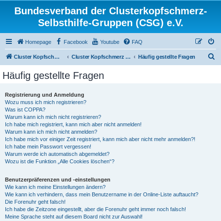
Bundesverband der Clusterkopfschmerz-
Selbsthilfe-Gruppen (CSG) e.V.
Homepage
Facebook
Youtube
FAQ
S
Cluster Kopfschmerz Homepage
Cluster Kopfschmerz Forum
Häufig gestellte Fragen
u
Häufig gestellte Fragen
c
h
Registrierung und Anmeldung
Wozu muss ich mich registrieren?
e
Was ist COPPA?
Warum kann ich mich nicht registrieren?
Ich habe mich registriert, kann mich aber nicht anmelden!
Warum kann ich mich nicht anmelden?
Ich habe mich vor einiger Zeit registriert, kann mich aber nicht mehr anmelden?!
Ich habe mein Passwort vergessen!
Warum werde ich automatisch abgemeldet?
Wozu ist die Funktion „Alle Cookies löschen“?
Benutzerpräferenzen und -einstellungen
Wie kann ich meine Einstellungen ändern?
Wie kann ich verhindern, dass mein Benutzername in der Online-Liste auftaucht?
Die Forenuhr geht falsch!
Ich habe die Zeitzone eingestellt, aber die Forenuhr geht immer noch falsch!
Meine Sprache steht auf diesem Board nicht zur Auswahl!