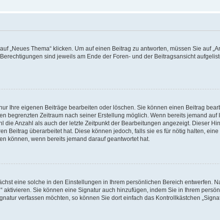
f „Neues Thema“ klicken. Um auf einen Beitrag zu antworten, müssen Sie auf „Ant
e Berechtigungen sind jeweils am Ende der Foren- und der Beitragsansicht aufgeliste
nur Ihre eigenen Beiträge bearbeiten oder löschen. Sie können einen Beitrag bear
nen begrenzten Zeitraum nach seiner Erstellung möglich. Wenn bereits jemand auf Ih
 die Anzahl als auch der letzte Zeitpunkt der Bearbeitungen angezeigt. Dieser Hi
 Beitrag überarbeitet hat. Diese können jedoch, falls sie es für nötig halten, eine 
hen können, wenn bereits jemand darauf geantwortet hat.
hst eine solche in den Einstellungen in Ihrem persönlichen Bereich entwerfen. Na
 aktivieren. Sie können eine Signatur auch hinzufügen, indem Sie in Ihrem persö
gnatur verfassen möchten, so können Sie dort einfach das Kontrollkästchen „Signa