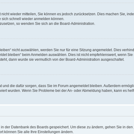
rt nicht wieder mitteilen, Sie können es jedoch zurücksetzen. Dies machen Sie, in
e sich schnell wieder anmelden können.
ckzusetzen, so wenden Sie sich an die Board-Administration.
ben“ nicht auswählen, werden Sie nur für eine Sitzung angemeldet. Dies verhinde
et bleiben“ beim Anmelden auswählen. Dies ist nicht empfehlenswert, wenn Sie s
steht, dann wurde sie vermutlich von der Board-Administration ausgeschaltet.
 hat und die dafür sorgen, dass Sie im Forum angemeldet bleiben. Außerdem ermögl
ktiviert wurden. Wenn Sie Probleme bei der An- oder Abmeldung haben, kann es hel
en in der Datenbank des Boards gespeichert. Um diese zu ändern, gehen Sie in den 
rt können Sie alle Ihre Einstellungen ändern.