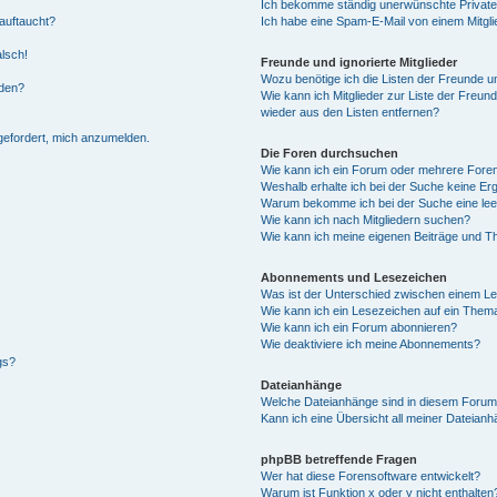
Ich bekomme ständig unerwünschte Private
auftaucht?
Ich habe eine Spam-E-Mail von einem Mitgli
alsch!
Freunde und ignorierte Mitglieder
Wozu benötige ich die Listen der Freunde un
rden?
Wie kann ich Mitglieder zur Liste der Freund
wieder aus den Listen entfernen?
fgefordert, mich anzumelden.
Die Foren durchsuchen
Wie kann ich ein Forum oder mehrere For
Weshalb erhalte ich bei der Suche keine Er
Warum bekomme ich bei der Suche eine lee
Wie kann ich nach Mitgliedern suchen?
Wie kann ich meine eigenen Beiträge und T
Abonnements und Lesezeichen
Was ist der Unterschied zwischen einem L
Wie kann ich ein Lesezeichen auf ein Them
Wie kann ich ein Forum abonnieren?
Wie deaktiviere ich meine Abonnements?
gs?
Dateianhänge
Welche Dateianhänge sind in diesem Forum
Kann ich eine Übersicht all meiner Dateian
phpBB betreffende Fragen
Wer hat diese Forensoftware entwickelt?
Warum ist Funktion x oder y nicht enthalten