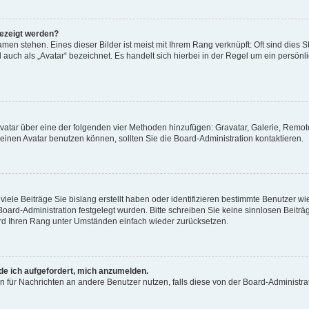
gezeigt werden?
men stehen. Eines dieser Bilder ist meist mit Ihrem Rang verknüpft: Oft sind dies S
auch als „Avatar“ bezeichnet. Es handelt sich hierbei in der Regel um ein persönl
 Avatar über eine der folgenden vier Methoden hinzufügen: Gravatar, Galerie, Rem
inen Avatar benutzen können, sollten Sie die Board-Administration kontaktieren.
iele Beiträge Sie bislang erstellt haben oder identifizieren bestimmte Benutzer
 Board-Administration festgelegt wurden. Bitte schreiben Sie keine sinnlosen Beit
wird Ihren Rang unter Umständen einfach wieder zurücksetzen.
rde ich aufgefordert, mich anzumelden.
ion für Nachrichten an andere Benutzer nutzen, falls diese von der Board-Administ