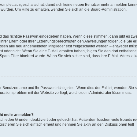
 komplett ausgeschaltet hat, damit sich keine neuen Benutzer mehr anmelden könne
 wurden. Um Hilfe zu erhalten, wenden Sie sich an die Board-Administration.
nd das richtige Passwort eingegeben haben. Wenn diese stimmen, dann gibt es zw
Ihrer Eltern oder Ihrer Erziehungsberechtigten den Anweisungen folgen, die Sie erh
üssen alle neu angemeldeten Mitglieder erst freigeschaltet werden – entweder müsse
 ist oder nicht. Wenn Sie eine E-Mail erhalten haben, folgen Sie den dort enthalte
pam-Filter blockiert wurde. Wenn Sie sich sicher sind, dass Ihre E-Mail-Adresse 
hr Benutzername und Ihr Passwort richtig sind. Wenn dies der Fall ist, wenden Sie
gurationsproblem mit der Website vorliegt, welches ein Administrator lösen muss.
icht mehr anmelden?!
schieden Gründen deaktiviert oder gelöscht hat. Außerdem löschen viele Boards reg
strieren Sie sich einfach erneut und nehmen Sie aktiv an den Diskussionen teil!