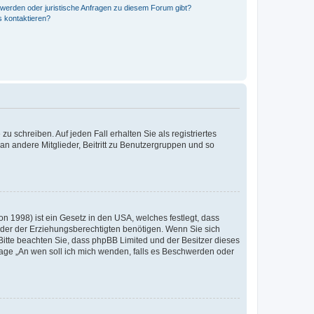
hwerden oder juristische Anfragen zu diesem Forum gibt?
s kontaktieren?
u schreiben. Auf jeden Fall erhalten Sie als registriertes
 an andere Mitglieder, Beitritt zu Benutzergruppen und so
n 1998) ist ein Gesetz in den USA, welches festlegt, dass
der der Erziehungsberechtigten benötigen. Wenn Sie sich
e. Bitte beachten Sie, dass phpBB Limited und der Besitzer dieses
Frage „An wen soll ich mich wenden, falls es Beschwerden oder