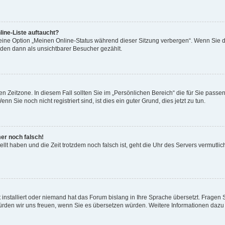
ine-Liste auftaucht?
 eine Option „Meinen Online-Status während dieser Sitzung verbergen“. Wenn Sie d
rden dann als unsichtbarer Besucher gezählt.
n Zeitzone. In diesem Fall sollten Sie im „Persönlichen Bereich“ die für Sie passend
 Sie noch nicht registriert sind, ist dies ein guter Grund, dies jetzt zu tun.
mer noch falsch!
ellt haben und die Zeit trotzdem noch falsch ist, geht die Uhr des Servers vermutlic
 installiert oder niemand hat das Forum bislang in Ihre Sprache übersetzt. Fragen 
t, würden wir uns freuen, wenn Sie es übersetzen würden. Weitere Informationen da