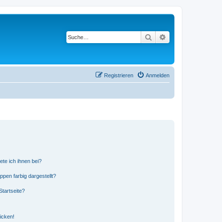
Suche
Erweiterte Suche
Registrieren
Anmelden
ete ich ihnen bei?
en farbig dargestellt?
tartseite?
icken!