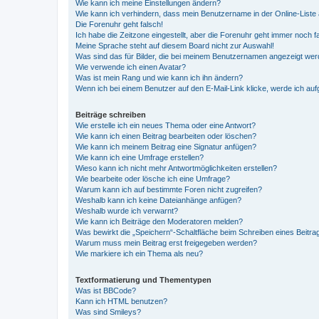
Wie kann ich meine Einstellungen ändern?
Wie kann ich verhindern, dass mein Benutzername in der Online-Liste 
Die Forenuhr geht falsch!
Ich habe die Zeitzone eingestellt, aber die Forenuhr geht immer noch f
Meine Sprache steht auf diesem Board nicht zur Auswahl!
Was sind das für Bilder, die bei meinem Benutzernamen angezeigt we
Wie verwende ich einen Avatar?
Was ist mein Rang und wie kann ich ihn ändern?
Wenn ich bei einem Benutzer auf den E-Mail-Link klicke, werde ich au
Beiträge schreiben
Wie erstelle ich ein neues Thema oder eine Antwort?
Wie kann ich einen Beitrag bearbeiten oder löschen?
Wie kann ich meinem Beitrag eine Signatur anfügen?
Wie kann ich eine Umfrage erstellen?
Wieso kann ich nicht mehr Antwortmöglichkeiten erstellen?
Wie bearbeite oder lösche ich eine Umfrage?
Warum kann ich auf bestimmte Foren nicht zugreifen?
Weshalb kann ich keine Dateianhänge anfügen?
Weshalb wurde ich verwarnt?
Wie kann ich Beiträge den Moderatoren melden?
Was bewirkt die „Speichern“-Schaltfläche beim Schreiben eines Beitra
Warum muss mein Beitrag erst freigegeben werden?
Wie markiere ich ein Thema als neu?
Textformatierung und Thementypen
Was ist BBCode?
Kann ich HTML benutzen?
Was sind Smileys?