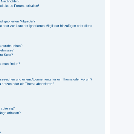
 Nachrichten!
ed dieses Forums erhalten!
d ignorierten Mitglieder?
e oder zur Liste der ignorierten Mitglieder hinzufügen oder diese
en durchsuchen?
gebnisse?
re Seite?
hemen finden?
esezeichen und einem Abonnements für ein Thema oder Forum?
a setzen oder ein Thema abonnieren?
 zulässig?
hänge erhalten?
?