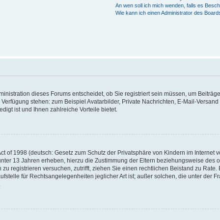
An wen soll ich mich wenden, falls es Besc
Wie kann ich einen Administrator des Board
nistration dieses Forums entscheidet, ob Sie registriert sein müssen, um Beiträge z
ur Verfügung stehen: zum Beispiel Avatarbilder, Private Nachrichten, E-Mail-Versand
igt ist und Ihnen zahlreiche Vorteile bietet.
t of 1998 (deutsch: Gesetz zum Schutz der Privatsphäre von Kindern im Internet vo
unter 13 Jahren erheben, hierzu die Zustimmung der Eltern beziehungsweise des o
h zu registrieren versuchen, zutrifft, ziehen Sie einen rechtlichen Beistand zu Rat
stelle für Rechtsangelegenheiten jeglicher Art ist; außer solchen, die unter der 
.