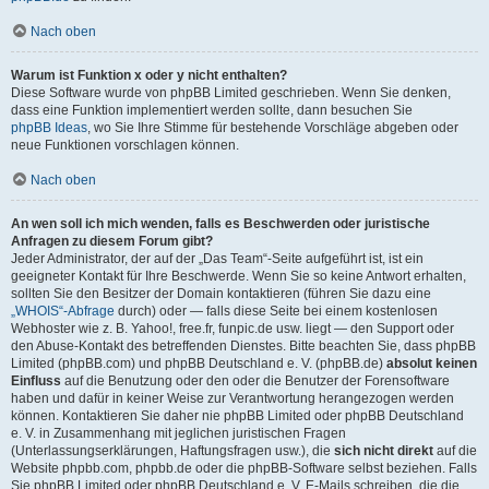
Nach oben
Warum ist Funktion x oder y nicht enthalten?
Diese Software wurde von phpBB Limited geschrieben. Wenn Sie denken,
dass eine Funktion implementiert werden sollte, dann besuchen Sie
phpBB Ideas
, wo Sie Ihre Stimme für bestehende Vorschläge abgeben oder
neue Funktionen vorschlagen können.
Nach oben
An wen soll ich mich wenden, falls es Beschwerden oder juristische
Anfragen zu diesem Forum gibt?
Jeder Administrator, der auf der „Das Team“-Seite aufgeführt ist, ist ein
geeigneter Kontakt für Ihre Beschwerde. Wenn Sie so keine Antwort erhalten,
sollten Sie den Besitzer der Domain kontaktieren (führen Sie dazu eine
„WHOIS“-Abfrage
durch) oder — falls diese Seite bei einem kostenlosen
Webhoster wie z. B. Yahoo!, free.fr, funpic.de usw. liegt — den Support oder
den Abuse-Kontakt des betreffenden Dienstes. Bitte beachten Sie, dass phpBB
Limited (phpBB.com) und phpBB Deutschland e. V. (phpBB.de)
absolut keinen
Einfluss
auf die Benutzung oder den oder die Benutzer der Forensoftware
haben und dafür in keiner Weise zur Verantwortung herangezogen werden
können. Kontaktieren Sie daher nie phpBB Limited oder phpBB Deutschland
e. V. in Zusammenhang mit jeglichen juristischen Fragen
(Unterlassungserklärungen, Haftungsfragen usw.), die
sich nicht direkt
auf die
Website phpbb.com, phpbb.de oder die phpBB-Software selbst beziehen. Falls
Sie phpBB Limited oder phpBB Deutschland e. V. E-Mails schreiben, die die