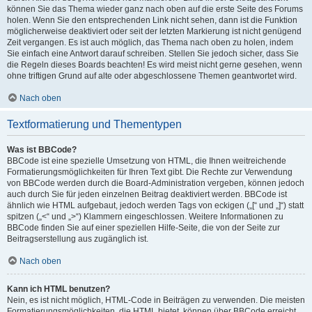
können Sie das Thema wieder ganz nach oben auf die erste Seite des Forums
holen. Wenn Sie den entsprechenden Link nicht sehen, dann ist die Funktion
möglicherweise deaktiviert oder seit der letzten Markierung ist nicht genügend
Zeit vergangen. Es ist auch möglich, das Thema nach oben zu holen, indem
Sie einfach eine Antwort darauf schreiben. Stellen Sie jedoch sicher, dass Sie
die Regeln dieses Boards beachten! Es wird meist nicht gerne gesehen, wenn
ohne triftigen Grund auf alte oder abgeschlossene Themen geantwortet wird.
Nach oben
Textformatierung und Thementypen
Was ist BBCode?
BBCode ist eine spezielle Umsetzung von HTML, die Ihnen weitreichende
Formatierungsmöglichkeiten für Ihren Text gibt. Die Rechte zur Verwendung
von BBCode werden durch die Board-Administration vergeben, können jedoch
auch durch Sie für jeden einzelnen Beitrag deaktiviert werden. BBCode ist
ähnlich wie HTML aufgebaut, jedoch werden Tags von eckigen („[“ und „]“) statt
spitzen („<“ und „>“) Klammern eingeschlossen. Weitere Informationen zu
BBCode finden Sie auf einer speziellen Hilfe-Seite, die von der Seite zur
Beitragserstellung aus zugänglich ist.
Nach oben
Kann ich HTML benutzen?
Nein, es ist nicht möglich, HTML-Code in Beiträgen zu verwenden. Die meisten
Formatierungsmöglichkeiten, die HTML bietet, können über BBCode erreicht