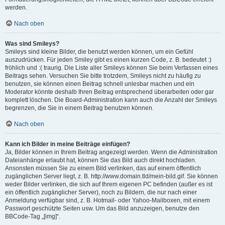
werden.
Nach oben
Was sind Smileys?
Smileys sind kleine Bilder, die benutzt werden können, um ein Gefühl
auszudrücken. Für jeden Smiley gibt es einen kurzen Code, z. B. bedeutet :)
fröhlich und :( traurig. Die Liste aller Smileys können Sie beim Verfassen eines
Beitrags sehen. Versuchen Sie bitte trotzdem, Smileys nicht zu häufig zu
benutzen, sie können einen Beitrag schnell unlesbar machen und ein
Moderator könnte deshalb Ihren Beitrag entsprechend überarbeiten oder gar
komplett löschen. Die Board-Administration kann auch die Anzahl der Smileys
begrenzen, die Sie in einem Beitrag benutzen können.
Nach oben
Kann ich Bilder in meine Beiträge einfügen?
Ja, Bilder können in Ihrem Beitrag angezeigt werden. Wenn die Administration
Dateianhänge erlaubt hat, können Sie das Bild auch direkt hochladen.
Ansonsten müssen Sie zu einem Bild verlinken, das auf einem öffentlich
zugänglichen Server liegt, z. B. http://www.domain.tld/mein-bild.gif. Sie können
weder Bilder verlinken, die sich auf Ihrem eigenen PC befinden (außer es ist
ein öffentlich zugänglicher Server), noch zu Bildern, die nur nach einer
Anmeldung verfügbar sind, z. B. Hotmail- oder Yahoo-Mailboxen, mit einem
Passwort geschützte Seiten usw. Um das Bild anzuzeigen, benutze den
BBCode-Tag „[img]“.