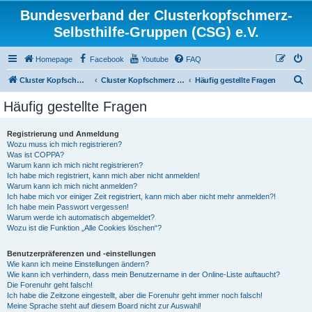
Bundesverband der Clusterkopfschmerz-
Selbsthilfe-Gruppen (CSG) e.V.
Homepage
Facebook
Youtube
FAQ
S
Cluster Kopfschmerz Homepage
Cluster Kopfschmerz Forum
Häufig gestellte Fragen
u
Häufig gestellte Fragen
c
h
Registrierung und Anmeldung
Wozu muss ich mich registrieren?
e
Was ist COPPA?
Warum kann ich mich nicht registrieren?
Ich habe mich registriert, kann mich aber nicht anmelden!
Warum kann ich mich nicht anmelden?
Ich habe mich vor einiger Zeit registriert, kann mich aber nicht mehr anmelden?!
Ich habe mein Passwort vergessen!
Warum werde ich automatisch abgemeldet?
Wozu ist die Funktion „Alle Cookies löschen“?
Benutzerpräferenzen und -einstellungen
Wie kann ich meine Einstellungen ändern?
Wie kann ich verhindern, dass mein Benutzername in der Online-Liste auftaucht?
Die Forenuhr geht falsch!
Ich habe die Zeitzone eingestellt, aber die Forenuhr geht immer noch falsch!
Meine Sprache steht auf diesem Board nicht zur Auswahl!