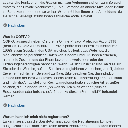
zusätzliche Funktionen, die Gästen nicht zur Verfügung stehen: zum Beispiel
Avatarbilder, Private Nachrichten, E-Mail-Versand an andere Mitglieder, Beitritt
zu Benutzergruppen und so weiter. Wir empfehlen Ihnen eine Anmeldung, da
sie schnell erledigt ist und Ihnen zahlreiche Vorteile bietet.
Nach oben
Was ist COPPA?
COPPA, ausgeschrieben Children’s Online Privacy Protection Act of 1998
(deutsch: Gesetz zum Schutz der Privatsphäre von Kindern im Internet von
1998) ist ein Gesetz in den USA, welches festlegt, dass Websites, die
möglicherweise persönliche Daten von Kindern unter 13 Jahren erheben,
hierzu die Zustimmung der Eltern beziehungsweise des oder der
Erziehungsberechtigten benötigen. Wenn Sie sich unsicher sind, ob dies auf
Sie oder die Website, auf der Sie sich zu registrieren versuchen, zutrifft, ziehen
Sie einen rechtlichen Beistand zu Rate. Bitte beachten Sie, dass phpBB
Limited und der Besitzer dieses Boards keine Rechtsberatung anbieten kann
und nicht die Anlaufstelle für Rechtsangelegenheiten jeglicher Art ist; außer
solchen, die unter der Frage „An wen soll ich mich wenden, falls es
Beschwerden oder juristische Anfragen zu diesem Forum gibt?“ behandelt
werden.
Nach oben
Warum kann ich mich nicht registrieren?
Es kann sein, dass die Board-Administration die Registrierung komplett
ausgeschaltet hat, damit sich keine neuen Benutzer mehr anmelden können.