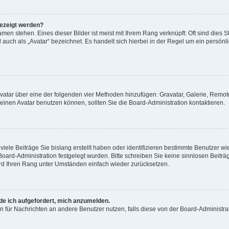
gezeigt werden?
men stehen. Eines dieser Bilder ist meist mit Ihrem Rang verknüpft: Oft sind dies S
auch als „Avatar“ bezeichnet. Es handelt sich hierbei in der Regel um ein persönl
 Avatar über eine der folgenden vier Methoden hinzufügen: Gravatar, Galerie, Rem
inen Avatar benutzen können, sollten Sie die Board-Administration kontaktieren.
iele Beiträge Sie bislang erstellt haben oder identifizieren bestimmte Benutzer
 Board-Administration festgelegt wurden. Bitte schreiben Sie keine sinnlosen Beit
wird Ihren Rang unter Umständen einfach wieder zurücksetzen.
rde ich aufgefordert, mich anzumelden.
ion für Nachrichten an andere Benutzer nutzen, falls diese von der Board-Administ