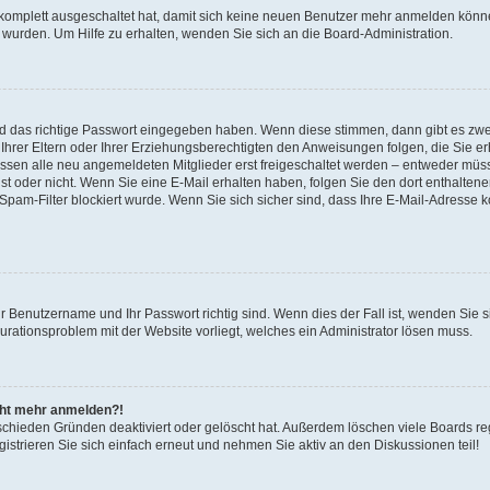
 komplett ausgeschaltet hat, damit sich keine neuen Benutzer mehr anmelden könne
 wurden. Um Hilfe zu erhalten, wenden Sie sich an die Board-Administration.
nd das richtige Passwort eingegeben haben. Wenn diese stimmen, dann gibt es zw
Ihrer Eltern oder Ihrer Erziehungsberechtigten den Anweisungen folgen, die Sie erh
üssen alle neu angemeldeten Mitglieder erst freigeschaltet werden – entweder müsse
 ist oder nicht. Wenn Sie eine E-Mail erhalten haben, folgen Sie den dort enthalte
pam-Filter blockiert wurde. Wenn Sie sich sicher sind, dass Ihre E-Mail-Adresse 
hr Benutzername und Ihr Passwort richtig sind. Wenn dies der Fall ist, wenden Sie
gurationsproblem mit der Website vorliegt, welches ein Administrator lösen muss.
icht mehr anmelden?!
schieden Gründen deaktiviert oder gelöscht hat. Außerdem löschen viele Boards reg
strieren Sie sich einfach erneut und nehmen Sie aktiv an den Diskussionen teil!