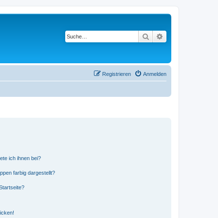
Suche
Erweiterte Suche
Registrieren
Anmelden
ete ich ihnen bei?
en farbig dargestellt?
tartseite?
icken!