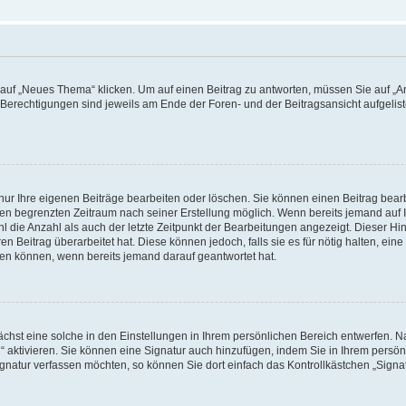
f „Neues Thema“ klicken. Um auf einen Beitrag zu antworten, müssen Sie auf „Ant
e Berechtigungen sind jeweils am Ende der Foren- und der Beitragsansicht aufgeliste
nur Ihre eigenen Beiträge bearbeiten oder löschen. Sie können einen Beitrag bear
nen begrenzten Zeitraum nach seiner Erstellung möglich. Wenn bereits jemand auf Ih
 die Anzahl als auch der letzte Zeitpunkt der Bearbeitungen angezeigt. Dieser Hi
 Beitrag überarbeitet hat. Diese können jedoch, falls sie es für nötig halten, eine 
hen können, wenn bereits jemand darauf geantwortet hat.
hst eine solche in den Einstellungen in Ihrem persönlichen Bereich entwerfen. Na
 aktivieren. Sie können eine Signatur auch hinzufügen, indem Sie in Ihrem persö
gnatur verfassen möchten, so können Sie dort einfach das Kontrollkästchen „Signa