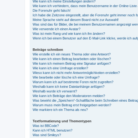
Wie kann ich meine Einstellungen ändern?
Wie kann ich verhindern, dass mein Benutzername in der Online-Liste 
Die Forenuhr geht falsch!
Ich habe die Zeitzone eingestellt, aber die Forenuhr geht immer noch f
Meine Sprache steht auf diesem Board nicht zur Auswahl!
Was sind das für Bilder, die bei meinem Benutzernamen angezeigt we
Wie verwende ich einen Avatar?
Was ist mein Rang und wie kann ich ihn ändern?
Wenn ich bei einem Benutzer auf den E-Mail-Link klicke, werde ich au
Beiträge schreiben
Wie erstelle ich ein neues Thema oder eine Antwort?
Wie kann ich einen Beitrag bearbeiten oder löschen?
Wie kann ich meinem Beitrag eine Signatur anfügen?
Wie kann ich eine Umfrage erstellen?
Wieso kann ich nicht mehr Antwortmöglichkeiten erstellen?
Wie bearbeite oder lösche ich eine Umfrage?
Warum kann ich auf bestimmte Foren nicht zugreifen?
Weshalb kann ich keine Dateianhänge anfügen?
Weshalb wurde ich verwarnt?
Wie kann ich Beiträge den Moderatoren melden?
Was bewirkt die „Speichern“-Schaltfläche beim Schreiben eines Beitra
Warum muss mein Beitrag erst freigegeben werden?
Wie markiere ich ein Thema als neu?
Textformatierung und Thementypen
Was ist BBCode?
Kann ich HTML benutzen?
Was sind Smileys?