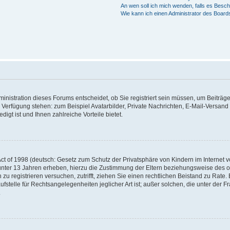
An wen soll ich mich wenden, falls es Besc
Wie kann ich einen Administrator des Board
nistration dieses Forums entscheidet, ob Sie registriert sein müssen, um Beiträge z
ur Verfügung stehen: zum Beispiel Avatarbilder, Private Nachrichten, E-Mail-Versand
igt ist und Ihnen zahlreiche Vorteile bietet.
t of 1998 (deutsch: Gesetz zum Schutz der Privatsphäre von Kindern im Internet vo
unter 13 Jahren erheben, hierzu die Zustimmung der Eltern beziehungsweise des o
h zu registrieren versuchen, zutrifft, ziehen Sie einen rechtlichen Beistand zu Rat
stelle für Rechtsangelegenheiten jeglicher Art ist; außer solchen, die unter der 
.