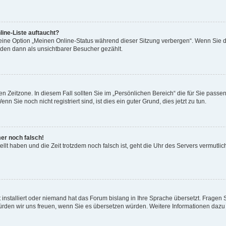
ine-Liste auftaucht?
 eine Option „Meinen Online-Status während dieser Sitzung verbergen“. Wenn Sie d
rden dann als unsichtbarer Besucher gezählt.
n Zeitzone. In diesem Fall sollten Sie im „Persönlichen Bereich“ die für Sie passend
 Sie noch nicht registriert sind, ist dies ein guter Grund, dies jetzt zu tun.
mer noch falsch!
ellt haben und die Zeit trotzdem noch falsch ist, geht die Uhr des Servers vermutlic
 installiert oder niemand hat das Forum bislang in Ihre Sprache übersetzt. Fragen 
t, würden wir uns freuen, wenn Sie es übersetzen würden. Weitere Informationen da