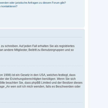
hwerden oder juristische Anfragen zu diesem Forum gibt?
s kontaktieren?
u schreiben. Auf jeden Fall erhalten Sie als registriertes
 an andere Mitglieder, Beitritt zu Benutzergruppen und so
n 1998) ist ein Gesetz in den USA, welches festlegt, dass
der der Erziehungsberechtigten benötigen. Wenn Sie sich
e. Bitte beachten Sie, dass phpBB Limited und der Besitzer dieses
Frage „An wen soll ich mich wenden, falls es Beschwerden oder