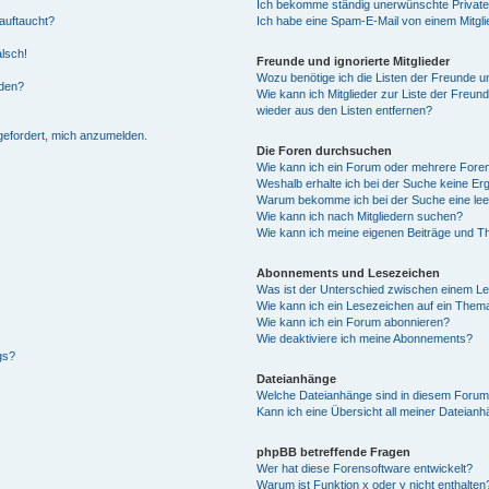
Ich bekomme ständig unerwünschte Private
auftaucht?
Ich habe eine Spam-E-Mail von einem Mitgli
alsch!
Freunde und ignorierte Mitglieder
Wozu benötige ich die Listen der Freunde un
rden?
Wie kann ich Mitglieder zur Liste der Freund
wieder aus den Listen entfernen?
fgefordert, mich anzumelden.
Die Foren durchsuchen
Wie kann ich ein Forum oder mehrere For
Weshalb erhalte ich bei der Suche keine Er
Warum bekomme ich bei der Suche eine lee
Wie kann ich nach Mitgliedern suchen?
Wie kann ich meine eigenen Beiträge und T
Abonnements und Lesezeichen
Was ist der Unterschied zwischen einem L
Wie kann ich ein Lesezeichen auf ein Them
Wie kann ich ein Forum abonnieren?
Wie deaktiviere ich meine Abonnements?
gs?
Dateianhänge
Welche Dateianhänge sind in diesem Forum
Kann ich eine Übersicht all meiner Dateian
phpBB betreffende Fragen
Wer hat diese Forensoftware entwickelt?
Warum ist Funktion x oder y nicht enthalten