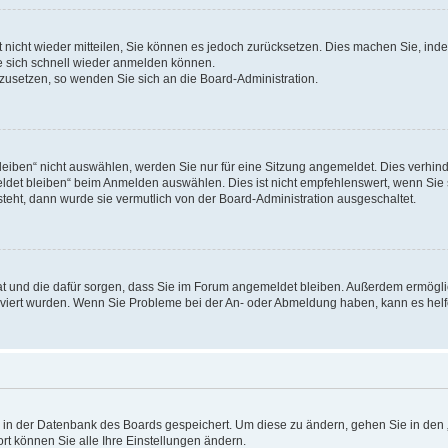
rt nicht wieder mitteilen, Sie können es jedoch zurücksetzen. Dies machen Sie, in
e sich schnell wieder anmelden können.
ckzusetzen, so wenden Sie sich an die Board-Administration.
ben“ nicht auswählen, werden Sie nur für eine Sitzung angemeldet. Dies verhinde
et bleiben“ beim Anmelden auswählen. Dies ist nicht empfehlenswert, wenn Sie s
steht, dann wurde sie vermutlich von der Board-Administration ausgeschaltet.
 hat und die dafür sorgen, dass Sie im Forum angemeldet bleiben. Außerdem ermögl
ktiviert wurden. Wenn Sie Probleme bei der An- oder Abmeldung haben, kann es hel
en in der Datenbank des Boards gespeichert. Um diese zu ändern, gehen Sie in den 
rt können Sie alle Ihre Einstellungen ändern.