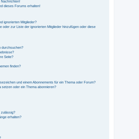
 Nachrichten!
ed dieses Forums erhalten!
d ignorierten Mitglieder?
e oder zur Liste der ignorierten Mitglieder hinzufügen oder diese
en durchsuchen?
gebnisse?
re Seite?
hemen finden?
esezeichen und einem Abonnements für ein Thema oder Forum?
a setzen oder ein Thema abonnieren?
 zulässig?
hänge erhalten?
?