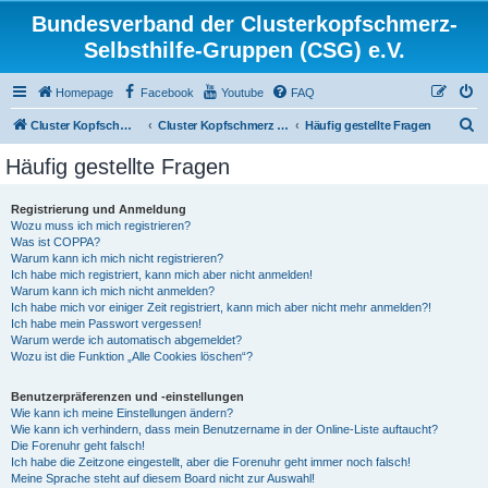
Bundesverband der Clusterkopfschmerz-
Selbsthilfe-Gruppen (CSG) e.V.
Homepage
Facebook
Youtube
FAQ
S
Cluster Kopfschmerz Homepage
Cluster Kopfschmerz Forum
Häufig gestellte Fragen
u
Häufig gestellte Fragen
c
h
Registrierung und Anmeldung
Wozu muss ich mich registrieren?
e
Was ist COPPA?
Warum kann ich mich nicht registrieren?
Ich habe mich registriert, kann mich aber nicht anmelden!
Warum kann ich mich nicht anmelden?
Ich habe mich vor einiger Zeit registriert, kann mich aber nicht mehr anmelden?!
Ich habe mein Passwort vergessen!
Warum werde ich automatisch abgemeldet?
Wozu ist die Funktion „Alle Cookies löschen“?
Benutzerpräferenzen und -einstellungen
Wie kann ich meine Einstellungen ändern?
Wie kann ich verhindern, dass mein Benutzername in der Online-Liste auftaucht?
Die Forenuhr geht falsch!
Ich habe die Zeitzone eingestellt, aber die Forenuhr geht immer noch falsch!
Meine Sprache steht auf diesem Board nicht zur Auswahl!