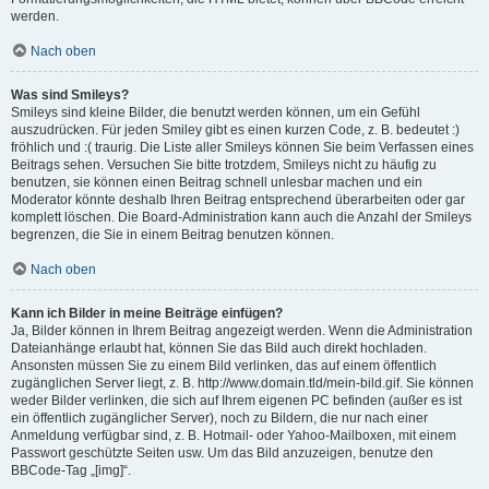
werden.
Nach oben
Was sind Smileys?
Smileys sind kleine Bilder, die benutzt werden können, um ein Gefühl
auszudrücken. Für jeden Smiley gibt es einen kurzen Code, z. B. bedeutet :)
fröhlich und :( traurig. Die Liste aller Smileys können Sie beim Verfassen eines
Beitrags sehen. Versuchen Sie bitte trotzdem, Smileys nicht zu häufig zu
benutzen, sie können einen Beitrag schnell unlesbar machen und ein
Moderator könnte deshalb Ihren Beitrag entsprechend überarbeiten oder gar
komplett löschen. Die Board-Administration kann auch die Anzahl der Smileys
begrenzen, die Sie in einem Beitrag benutzen können.
Nach oben
Kann ich Bilder in meine Beiträge einfügen?
Ja, Bilder können in Ihrem Beitrag angezeigt werden. Wenn die Administration
Dateianhänge erlaubt hat, können Sie das Bild auch direkt hochladen.
Ansonsten müssen Sie zu einem Bild verlinken, das auf einem öffentlich
zugänglichen Server liegt, z. B. http://www.domain.tld/mein-bild.gif. Sie können
weder Bilder verlinken, die sich auf Ihrem eigenen PC befinden (außer es ist
ein öffentlich zugänglicher Server), noch zu Bildern, die nur nach einer
Anmeldung verfügbar sind, z. B. Hotmail- oder Yahoo-Mailboxen, mit einem
Passwort geschützte Seiten usw. Um das Bild anzuzeigen, benutze den
BBCode-Tag „[img]“.