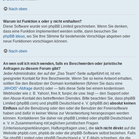
Nach oben
Warum ist Funktion x oder y nicht enthalten?
Diese Software wurde von phpBB Limited geschrieben. Wenn Sie denken,
dass eine Funktion implementiert werden sollte, dann besuchen Sie
phpBB Ideas
, wo Sie Ihre Stimme für bestehende Vorschläge abgeben oder
neue Funktionen vorschlagen können.
Nach oben
An wen soll ich mich wenden, falls es Beschwerden oder juristische
Anfragen zu diesem Forum gibt?
Jeder Administrator, der auf der „Das Team“-Seite aufgeführt ist, ist ein
geeigneter Kontakt für Ihre Beschwerde. Wenn Sie so keine Antwort erhalten,
sollten Sie den Besitzer der Domain kontaktieren (führen Sie dazu eine
„WHOIS“-Abfrage
durch) oder — falls diese Seite bei einem kostenlosen
Webhoster wie z. B. Yahoo!, free.fr, funpic.de usw. liegt — den Support oder
den Abuse-Kontakt des betreffenden Dienstes. Bitte beachten Sie, dass phpBB
Limited (phpBB.com) und phpBB Deutschland e. V. (phpBB.de)
absolut keinen
Einfluss
auf die Benutzung oder den oder die Benutzer der Forensoftware
haben und dafür in keiner Weise zur Verantwortung herangezogen werden
können. Kontaktieren Sie daher nie phpBB Limited oder phpBB Deutschland
e. V. in Zusammenhang mit jeglichen juristischen Fragen
(Unterlassungserklärungen, Haftungsfragen usw.), die
sich nicht direkt
auf die
Website phpbb.com, phpbb.de oder die phpBB-Software selbst beziehen. Falls
Sie phpBB Limited oder phpBB Deutschland e. V. E-Mails schreiben, die die