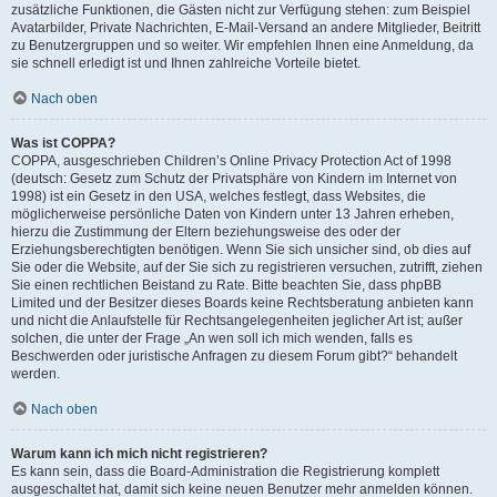
zusätzliche Funktionen, die Gästen nicht zur Verfügung stehen: zum Beispiel
Avatarbilder, Private Nachrichten, E-Mail-Versand an andere Mitglieder, Beitritt
zu Benutzergruppen und so weiter. Wir empfehlen Ihnen eine Anmeldung, da
sie schnell erledigt ist und Ihnen zahlreiche Vorteile bietet.
Nach oben
Was ist COPPA?
COPPA, ausgeschrieben Children’s Online Privacy Protection Act of 1998
(deutsch: Gesetz zum Schutz der Privatsphäre von Kindern im Internet von
1998) ist ein Gesetz in den USA, welches festlegt, dass Websites, die
möglicherweise persönliche Daten von Kindern unter 13 Jahren erheben,
hierzu die Zustimmung der Eltern beziehungsweise des oder der
Erziehungsberechtigten benötigen. Wenn Sie sich unsicher sind, ob dies auf
Sie oder die Website, auf der Sie sich zu registrieren versuchen, zutrifft, ziehen
Sie einen rechtlichen Beistand zu Rate. Bitte beachten Sie, dass phpBB
Limited und der Besitzer dieses Boards keine Rechtsberatung anbieten kann
und nicht die Anlaufstelle für Rechtsangelegenheiten jeglicher Art ist; außer
solchen, die unter der Frage „An wen soll ich mich wenden, falls es
Beschwerden oder juristische Anfragen zu diesem Forum gibt?“ behandelt
werden.
Nach oben
Warum kann ich mich nicht registrieren?
Es kann sein, dass die Board-Administration die Registrierung komplett
ausgeschaltet hat, damit sich keine neuen Benutzer mehr anmelden können.