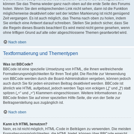
können Sie das Thema wieder ganz nach oben auf die erste Seite des Forums
holen. Wenn Sie den entsprechenden Link nicht sehen, dann ist die Funktion
möglicherweise deaktiviert oder seit der letzten Markierung ist nicht genügend
Zeit vergangen. Es ist auch möglich, das Thema nach oben zu holen, indem
Sie einfach eine Antwort darauf schreiben. Stellen Sie jedoch sicher, dass Sie
die Regeln dieses Boards beachten! Es wird meist nicht gerne gesehen, wenn
ohne triftigen Grund auf alte oder abgeschlossene Themen geantwortet wird.
Nach oben
Textformatierung und Thementypen
Was ist BBCode?
BBCode ist eine spezielle Umsetzung von HTML, die Ihnen weitreichende
Formatierungsmöglichkeiten für Ihren Text gibt. Die Rechte zur Verwendung
von BBCode werden durch die Board-Administration vergeben, können jedoch
auch durch Sie für jeden einzelnen Beitrag deaktiviert werden. BBCode ist
ähnlich wie HTML aufgebaut, jedoch werden Tags von eckigen („[“ und „]“) statt
spitzen („<“ und „>“) Klammern eingeschlossen. Weitere Informationen zu
BBCode finden Sie auf einer speziellen Hilfe-Seite, die von der Seite zur
Beitragserstellung aus zugänglich ist.
Nach oben
Kann ich HTML benutzen?
Nein, es ist nicht möglich, HTML-Code in Beiträgen zu verwenden. Die meisten
Formatierungsmöglichkeiten, die HTML bietet, können über BBCode erreicht