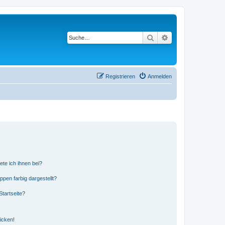
Suche
Erweiterte Suche
Registrieren
Anmelden
ete ich ihnen bei?
en farbig dargestellt?
tartseite?
icken!