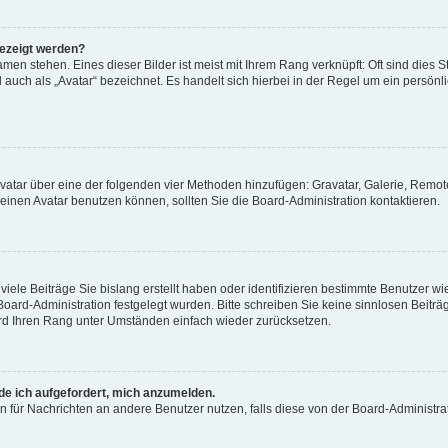
gezeigt werden?
men stehen. Eines dieser Bilder ist meist mit Ihrem Rang verknüpft: Oft sind dies S
auch als „Avatar“ bezeichnet. Es handelt sich hierbei in der Regel um ein persönl
 Avatar über eine der folgenden vier Methoden hinzufügen: Gravatar, Galerie, Rem
inen Avatar benutzen können, sollten Sie die Board-Administration kontaktieren.
iele Beiträge Sie bislang erstellt haben oder identifizieren bestimmte Benutzer
 Board-Administration festgelegt wurden. Bitte schreiben Sie keine sinnlosen Beit
wird Ihren Rang unter Umständen einfach wieder zurücksetzen.
rde ich aufgefordert, mich anzumelden.
ion für Nachrichten an andere Benutzer nutzen, falls diese von der Board-Administ