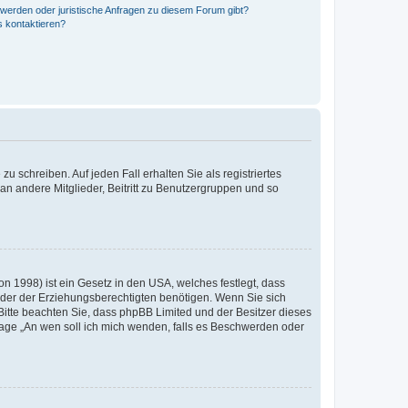
hwerden oder juristische Anfragen zu diesem Forum gibt?
s kontaktieren?
u schreiben. Auf jeden Fall erhalten Sie als registriertes
 an andere Mitglieder, Beitritt zu Benutzergruppen und so
n 1998) ist ein Gesetz in den USA, welches festlegt, dass
der der Erziehungsberechtigten benötigen. Wenn Sie sich
e. Bitte beachten Sie, dass phpBB Limited und der Besitzer dieses
Frage „An wen soll ich mich wenden, falls es Beschwerden oder