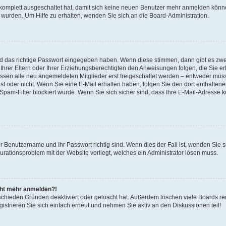
 komplett ausgeschaltet hat, damit sich keine neuen Benutzer mehr anmelden könne
 wurden. Um Hilfe zu erhalten, wenden Sie sich an die Board-Administration.
nd das richtige Passwort eingegeben haben. Wenn diese stimmen, dann gibt es zw
Ihrer Eltern oder Ihrer Erziehungsberechtigten den Anweisungen folgen, die Sie erh
üssen alle neu angemeldeten Mitglieder erst freigeschaltet werden – entweder müsse
 ist oder nicht. Wenn Sie eine E-Mail erhalten haben, folgen Sie den dort enthalte
pam-Filter blockiert wurde. Wenn Sie sich sicher sind, dass Ihre E-Mail-Adresse 
hr Benutzername und Ihr Passwort richtig sind. Wenn dies der Fall ist, wenden Sie
gurationsproblem mit der Website vorliegt, welches ein Administrator lösen muss.
icht mehr anmelden?!
schieden Gründen deaktiviert oder gelöscht hat. Außerdem löschen viele Boards reg
strieren Sie sich einfach erneut und nehmen Sie aktiv an den Diskussionen teil!