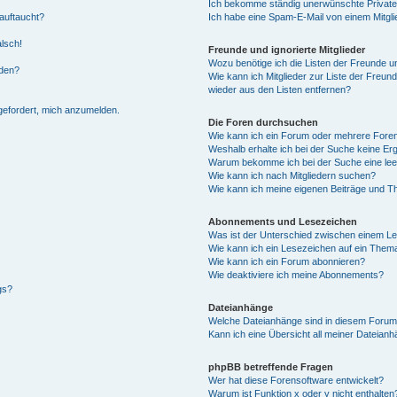
Ich bekomme ständig unerwünschte Private
auftaucht?
Ich habe eine Spam-E-Mail von einem Mitgli
alsch!
Freunde und ignorierte Mitglieder
Wozu benötige ich die Listen der Freunde un
rden?
Wie kann ich Mitglieder zur Liste der Freund
wieder aus den Listen entfernen?
fgefordert, mich anzumelden.
Die Foren durchsuchen
Wie kann ich ein Forum oder mehrere For
Weshalb erhalte ich bei der Suche keine Er
Warum bekomme ich bei der Suche eine lee
Wie kann ich nach Mitgliedern suchen?
Wie kann ich meine eigenen Beiträge und T
Abonnements und Lesezeichen
Was ist der Unterschied zwischen einem L
Wie kann ich ein Lesezeichen auf ein Them
Wie kann ich ein Forum abonnieren?
Wie deaktiviere ich meine Abonnements?
gs?
Dateianhänge
Welche Dateianhänge sind in diesem Forum
Kann ich eine Übersicht all meiner Dateian
phpBB betreffende Fragen
Wer hat diese Forensoftware entwickelt?
Warum ist Funktion x oder y nicht enthalten