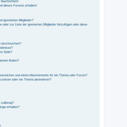
 Nachrichten!
ed dieses Forums erhalten!
d ignorierten Mitglieder?
e oder zur Liste der ignorierten Mitglieder hinzufügen oder diese
en durchsuchen?
gebnisse?
re Seite?
hemen finden?
esezeichen und einem Abonnements für ein Thema oder Forum?
a setzen oder ein Thema abonnieren?
 zulässig?
hänge erhalten?
?