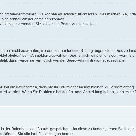
rt nicht wieder mitteilen, Sie können es jedoch zurücksetzen. Dies machen Sie, in
e sich schnell wieder anmelden können.
ckzusetzen, so wenden Sie sich an die Board-Administration.
ben“ nicht auswählen, werden Sie nur für eine Sitzung angemeldet. Dies verhinde
et bleiben“ beim Anmelden auswählen. Dies ist nicht empfehlenswert, wenn Sie s
steht, dann wurde sie vermutlich von der Board-Administration ausgeschaltet.
 hat und die dafür sorgen, dass Sie im Forum angemeldet bleiben. Außerdem ermögl
ktiviert wurden. Wenn Sie Probleme bei der An- oder Abmeldung haben, kann es hel
en in der Datenbank des Boards gespeichert. Um diese zu ändern, gehen Sie in den 
rt können Sie alle Ihre Einstellungen ändern.