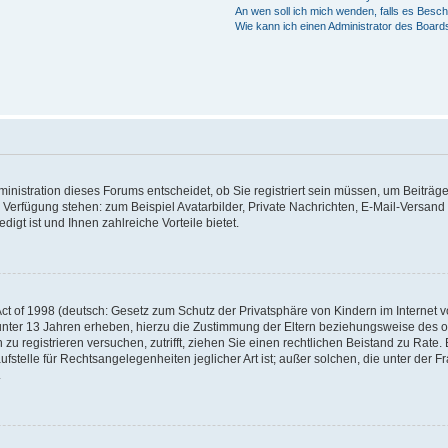
An wen soll ich mich wenden, falls es Besc
Wie kann ich einen Administrator des Board
nistration dieses Forums entscheidet, ob Sie registriert sein müssen, um Beiträge z
ur Verfügung stehen: zum Beispiel Avatarbilder, Private Nachrichten, E-Mail-Versand
igt ist und Ihnen zahlreiche Vorteile bietet.
t of 1998 (deutsch: Gesetz zum Schutz der Privatsphäre von Kindern im Internet vo
unter 13 Jahren erheben, hierzu die Zustimmung der Eltern beziehungsweise des o
h zu registrieren versuchen, zutrifft, ziehen Sie einen rechtlichen Beistand zu Rat
stelle für Rechtsangelegenheiten jeglicher Art ist; außer solchen, die unter der 
.