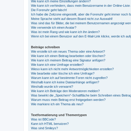
Wie kann ich meine Einstellungen ändern?
Wie kann ich verhindern, dass mein Benutzername in der Online-Liste 
Die Forenuhr geht falsch!
Ich habe die Zeitzone eingestellt, aber die Forenuhr geht immer noch f
Meine Sprache steht auf diesem Board nicht zur Auswahl!
Was sind das für Bilder, die bei meinem Benutzernamen angezeigt we
Wie verwende ich einen Avatar?
Was ist mein Rang und wie kann ich ihn ändern?
Wenn ich bei einem Benutzer auf den E-Mail-Link klicke, werde ich au
Beiträge schreiben
Wie erstelle ich ein neues Thema oder eine Antwort?
Wie kann ich einen Beitrag bearbeiten oder löschen?
Wie kann ich meinem Beitrag eine Signatur anfügen?
Wie kann ich eine Umfrage erstellen?
Wieso kann ich nicht mehr Antwortmöglichkeiten erstellen?
Wie bearbeite oder lösche ich eine Umfrage?
Warum kann ich auf bestimmte Foren nicht zugreifen?
Weshalb kann ich keine Dateianhänge anfügen?
Weshalb wurde ich verwarnt?
Wie kann ich Beiträge den Moderatoren melden?
Was bewirkt die „Speichern“-Schaltfläche beim Schreiben eines Beitra
Warum muss mein Beitrag erst freigegeben werden?
Wie markiere ich ein Thema als neu?
Textformatierung und Thementypen
Was ist BBCode?
Kann ich HTML benutzen?
Was sind Smileys?