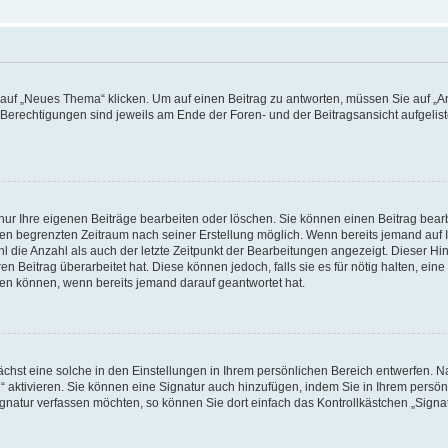
f „Neues Thema“ klicken. Um auf einen Beitrag zu antworten, müssen Sie auf „Ant
e Berechtigungen sind jeweils am Ende der Foren- und der Beitragsansicht aufgeliste
nur Ihre eigenen Beiträge bearbeiten oder löschen. Sie können einen Beitrag bear
nen begrenzten Zeitraum nach seiner Erstellung möglich. Wenn bereits jemand auf Ih
 die Anzahl als auch der letzte Zeitpunkt der Bearbeitungen angezeigt. Dieser Hi
 Beitrag überarbeitet hat. Diese können jedoch, falls sie es für nötig halten, eine 
hen können, wenn bereits jemand darauf geantwortet hat.
hst eine solche in den Einstellungen in Ihrem persönlichen Bereich entwerfen. Na
 aktivieren. Sie können eine Signatur auch hinzufügen, indem Sie in Ihrem persö
gnatur verfassen möchten, so können Sie dort einfach das Kontrollkästchen „Signa