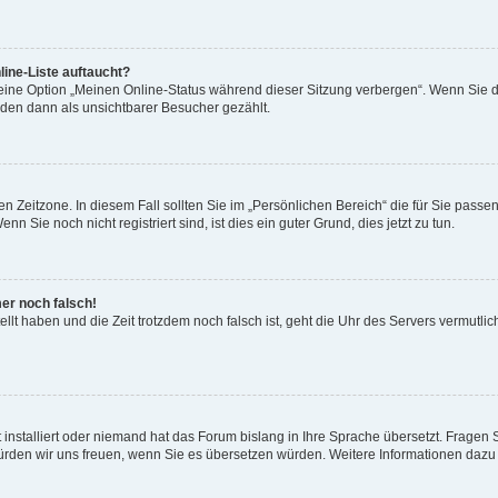
ine-Liste auftaucht?
 eine Option „Meinen Online-Status während dieser Sitzung verbergen“. Wenn Sie d
rden dann als unsichtbarer Besucher gezählt.
n Zeitzone. In diesem Fall sollten Sie im „Persönlichen Bereich“ die für Sie passend
 Sie noch nicht registriert sind, ist dies ein guter Grund, dies jetzt zu tun.
mer noch falsch!
ellt haben und die Zeit trotzdem noch falsch ist, geht die Uhr des Servers vermutlic
 installiert oder niemand hat das Forum bislang in Ihre Sprache übersetzt. Fragen 
t, würden wir uns freuen, wenn Sie es übersetzen würden. Weitere Informationen da