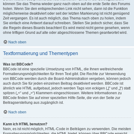
können Sie das Thema wieder ganz nach oben auf die erste Seite des Forums
holen. Wenn Sie den entsprechenden Link nicht sehen, dann ist die Funktion
möglicherweise deaktiviert oder seit der letzten Markierung ist nicht genügend
Zeit vergangen. Es ist auch möglich, das Thema nach oben zu holen, indem
Sie einfach eine Antwort darauf schreiben. Stellen Sie jedoch sicher, dass Sie
die Regeln dieses Boards beachten! Es wird meist nicht gerne gesehen, wenn
ohne triftigen Grund auf alte oder abgeschlossene Themen geantwortet wird.
Nach oben
Textformatierung und Thementypen
Was ist BBCode?
BBCode ist eine spezielle Umsetzung von HTML, die Ihnen weitreichende
Formatierungsmöglichkeiten für Ihren Text gibt. Die Rechte zur Verwendung
von BBCode werden durch die Board-Administration vergeben, können jedoch
auch durch Sie für jeden einzelnen Beitrag deaktiviert werden. BBCode ist
ähnlich wie HTML aufgebaut, jedoch werden Tags von eckigen („[“ und „]“) statt
spitzen („<“ und „>“) Klammern eingeschlossen. Weitere Informationen zu
BBCode finden Sie auf einer speziellen Hilfe-Seite, die von der Seite zur
Beitragserstellung aus zugänglich ist.
Nach oben
Kann ich HTML benutzen?
Nein, es ist nicht möglich, HTML-Code in Beiträgen zu verwenden. Die meisten
Formatierungsmöglichkeiten, die HTML bietet, können über BBCode erreicht