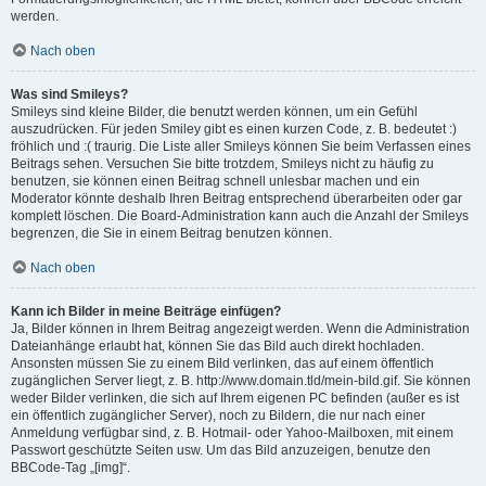
werden.
Nach oben
Was sind Smileys?
Smileys sind kleine Bilder, die benutzt werden können, um ein Gefühl
auszudrücken. Für jeden Smiley gibt es einen kurzen Code, z. B. bedeutet :)
fröhlich und :( traurig. Die Liste aller Smileys können Sie beim Verfassen eines
Beitrags sehen. Versuchen Sie bitte trotzdem, Smileys nicht zu häufig zu
benutzen, sie können einen Beitrag schnell unlesbar machen und ein
Moderator könnte deshalb Ihren Beitrag entsprechend überarbeiten oder gar
komplett löschen. Die Board-Administration kann auch die Anzahl der Smileys
begrenzen, die Sie in einem Beitrag benutzen können.
Nach oben
Kann ich Bilder in meine Beiträge einfügen?
Ja, Bilder können in Ihrem Beitrag angezeigt werden. Wenn die Administration
Dateianhänge erlaubt hat, können Sie das Bild auch direkt hochladen.
Ansonsten müssen Sie zu einem Bild verlinken, das auf einem öffentlich
zugänglichen Server liegt, z. B. http://www.domain.tld/mein-bild.gif. Sie können
weder Bilder verlinken, die sich auf Ihrem eigenen PC befinden (außer es ist
ein öffentlich zugänglicher Server), noch zu Bildern, die nur nach einer
Anmeldung verfügbar sind, z. B. Hotmail- oder Yahoo-Mailboxen, mit einem
Passwort geschützte Seiten usw. Um das Bild anzuzeigen, benutze den
BBCode-Tag „[img]“.