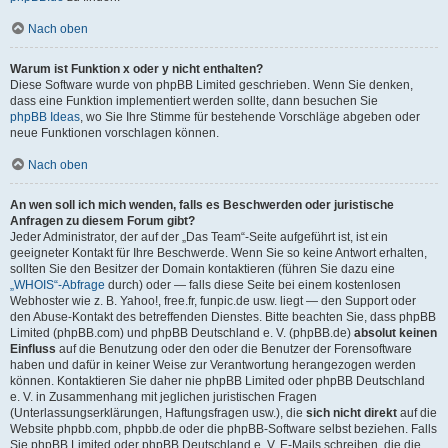
Nach oben
Warum ist Funktion x oder y nicht enthalten?
Diese Software wurde von phpBB Limited geschrieben. Wenn Sie denken,
dass eine Funktion implementiert werden sollte, dann besuchen Sie
phpBB Ideas
, wo Sie Ihre Stimme für bestehende Vorschläge abgeben oder
neue Funktionen vorschlagen können.
Nach oben
An wen soll ich mich wenden, falls es Beschwerden oder juristische
Anfragen zu diesem Forum gibt?
Jeder Administrator, der auf der „Das Team“-Seite aufgeführt ist, ist ein
geeigneter Kontakt für Ihre Beschwerde. Wenn Sie so keine Antwort erhalten,
sollten Sie den Besitzer der Domain kontaktieren (führen Sie dazu eine
„WHOIS“-Abfrage
durch) oder — falls diese Seite bei einem kostenlosen
Webhoster wie z. B. Yahoo!, free.fr, funpic.de usw. liegt — den Support oder
den Abuse-Kontakt des betreffenden Dienstes. Bitte beachten Sie, dass phpBB
Limited (phpBB.com) und phpBB Deutschland e. V. (phpBB.de)
absolut keinen
Einfluss
auf die Benutzung oder den oder die Benutzer der Forensoftware
haben und dafür in keiner Weise zur Verantwortung herangezogen werden
können. Kontaktieren Sie daher nie phpBB Limited oder phpBB Deutschland
e. V. in Zusammenhang mit jeglichen juristischen Fragen
(Unterlassungserklärungen, Haftungsfragen usw.), die
sich nicht direkt
auf die
Website phpbb.com, phpbb.de oder die phpBB-Software selbst beziehen. Falls
Sie phpBB Limited oder phpBB Deutschland e. V. E-Mails schreiben, die die