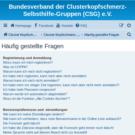
Bundesverband der Clusterkopfschmerz-
Selbsthilfe-Gruppen (CSG) e.V.
Homepage
Facebook
Youtube
FAQ
S
Cluster Kopfschmerz Homepage
Cluster Kopfschmerz Forum
Häufig gestellte Fragen
u
Häufig gestellte Fragen
c
h
Registrierung und Anmeldung
Wozu muss ich mich registrieren?
e
Was ist COPPA?
Warum kann ich mich nicht registrieren?
Ich habe mich registriert, kann mich aber nicht anmelden!
Warum kann ich mich nicht anmelden?
Ich habe mich vor einiger Zeit registriert, kann mich aber nicht mehr anmelden?!
Ich habe mein Passwort vergessen!
Warum werde ich automatisch abgemeldet?
Wozu ist die Funktion „Alle Cookies löschen“?
Benutzerpräferenzen und -einstellungen
Wie kann ich meine Einstellungen ändern?
Wie kann ich verhindern, dass mein Benutzername in der Online-Liste auftaucht?
Die Forenuhr geht falsch!
Ich habe die Zeitzone eingestellt, aber die Forenuhr geht immer noch falsch!
Meine Sprache steht auf diesem Board nicht zur Auswahl!