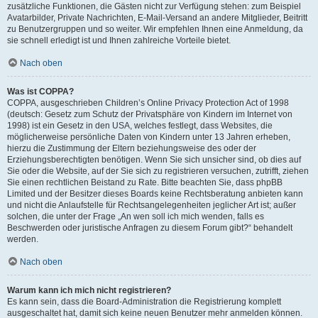
zusätzliche Funktionen, die Gästen nicht zur Verfügung stehen: zum Beispiel
Avatarbilder, Private Nachrichten, E-Mail-Versand an andere Mitglieder, Beitritt
zu Benutzergruppen und so weiter. Wir empfehlen Ihnen eine Anmeldung, da
sie schnell erledigt ist und Ihnen zahlreiche Vorteile bietet.
Nach oben
Was ist COPPA?
COPPA, ausgeschrieben Children’s Online Privacy Protection Act of 1998
(deutsch: Gesetz zum Schutz der Privatsphäre von Kindern im Internet von
1998) ist ein Gesetz in den USA, welches festlegt, dass Websites, die
möglicherweise persönliche Daten von Kindern unter 13 Jahren erheben,
hierzu die Zustimmung der Eltern beziehungsweise des oder der
Erziehungsberechtigten benötigen. Wenn Sie sich unsicher sind, ob dies auf
Sie oder die Website, auf der Sie sich zu registrieren versuchen, zutrifft, ziehen
Sie einen rechtlichen Beistand zu Rate. Bitte beachten Sie, dass phpBB
Limited und der Besitzer dieses Boards keine Rechtsberatung anbieten kann
und nicht die Anlaufstelle für Rechtsangelegenheiten jeglicher Art ist; außer
solchen, die unter der Frage „An wen soll ich mich wenden, falls es
Beschwerden oder juristische Anfragen zu diesem Forum gibt?“ behandelt
werden.
Nach oben
Warum kann ich mich nicht registrieren?
Es kann sein, dass die Board-Administration die Registrierung komplett
ausgeschaltet hat, damit sich keine neuen Benutzer mehr anmelden können.