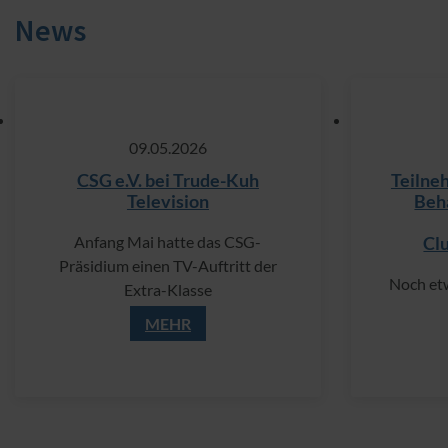
News
09.​05.​2026
CSG e.V. bei Trude-Kuh
Teilne
Television
Beh
Anfang Mai hatte das CSG-
Cl
Präsidium einen TV-Auftritt der
Noch et
Extra-Klasse
MEHR