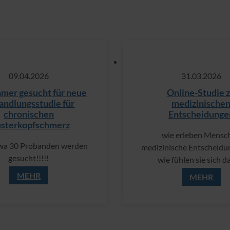
09.​04.​2026
31.​03.​2026
hmer gesucht für neue
Online-Studie 
andlungsstudie für
medizinische
chronischen
Entscheidunge
usterkopfschmerz
wie erleben Mensc
wa 30 Probanden werden
medizinische Entscheid
gesucht!!!!!
wie fühlen sie sich d
MEHR
MEHR