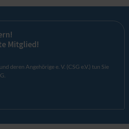
ern!
e Mitglied!
d deren Angehörige e. V. (CSG e.V.) tun Sie
SG.