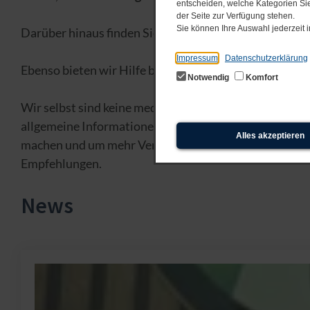
entscheiden, welche Kategorien Sie
der Seite zur Verfügung stehen.
Sie können Ihre Auswahl jederzeit
Darüber hinaus finden Sie
aktuelle Informationen, Er
Impressum
Datenschutzerklärung
Ebenso bieten wir Hilfe bei der
Kontaktaufnahme mit
Notwendig
Komfort
Wir selbst sind keine medizinischen Fachleute, sonder
allgemeine Informationen über den Clusterkopfschmerz
Alles akzeptieren
machen und um mehr Verständnis für die Schicksale de
Empfehlungen.
News