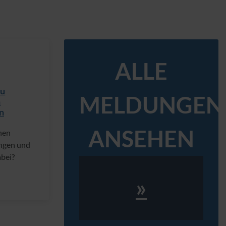
ALLE
zu
MELDUNGEN
n
n
ANSEHEN
hen
ungen und
abei?
»