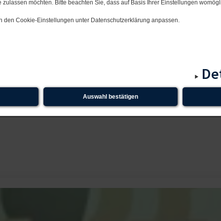
 zulassen möchten. Bitte beachten Sie, dass auf Basis Ihrer Einstellungen womögli
 in den Cookie-Einstellungen unter Datenschutzerklärung anpassen.
kenntnisse und Studien
, welche künftig oder momentan an
 anderen Betroffenen
oder vermitteln Sie an einen
Spezial
De
n meist genauso Betroffene oder Angehörige von Betroffenen
 und die von dieser Krankheit Betroffenen zur Verfügung
Auswahl bestätigen
r betroffenen Menschen zu finden. Bei diesen Web-Seiten h