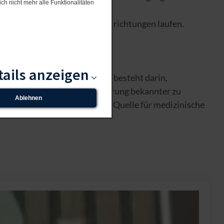
ch nicht mehr alle Funktionalitäten
 deutschen medizinischen Einrichtungen laufen.
isten in Ihrer Nähe
.
tails anzeigen
, wie Sie selbst. Unser Ziel besteht darin,
 zu stellen, um diese Behinderung bekannter zu
Ablehnen
andelt es sich nicht um eine Quelle für medizinische