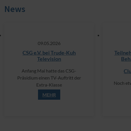
News
09.​05.​2026
CSG e.V. bei Trude-Kuh
Teilne
Television
Beh
Anfang Mai hatte das CSG-
Cl
Präsidium einen TV-Auftritt der
Noch et
Extra-Klasse
MEHR