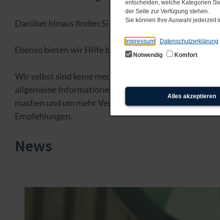
entscheiden, welche Kategorien Sie
der Seite zur Verfügung stehen.
Sie können Ihre Auswahl jederzeit
Darüber hinaus finden Sie
aktuelle Informationen, Er
Impressum
Datenschutzerklärung
Ebenso bieten wir Hilfe bei der
Kontaktaufnahme mit
Notwendig
Komfort
Wir selbst sind keine medizinischen Fachleute, sonder
allgemeine Informationen über den Clusterkopfschmerz
Alles akzeptieren
machen und um mehr Verständnis für die Schicksale de
Empfehlungen.
News