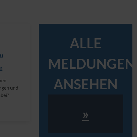
ALLE
zu
MELDUNGEN
n
n
ANSEHEN
hen
ungen und
abei?
»